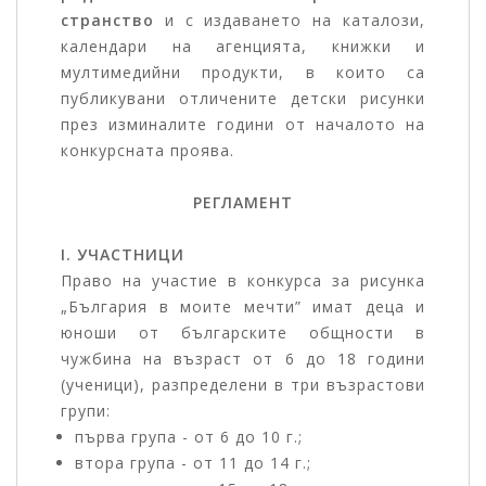
странство
и с издаването на каталози,
календари на агенцията, книжки и
мултимедийни продукти, в които са
публикувани отличените детски рисунки
през изминалите години от началото на
конкурсната проява.
РЕГЛАМЕНТ
I. УЧАСТНИЦИ
Право на участие в конкурса за рисунка
„България в моите мечти” имат деца и
юноши от българските общности в
чужбина на възраст от 6 до 18 години
(ученици), разпределени в три възрастови
групи:
първа група - от 6 до 10 г.;
втора група - от 11 до 14 г.;