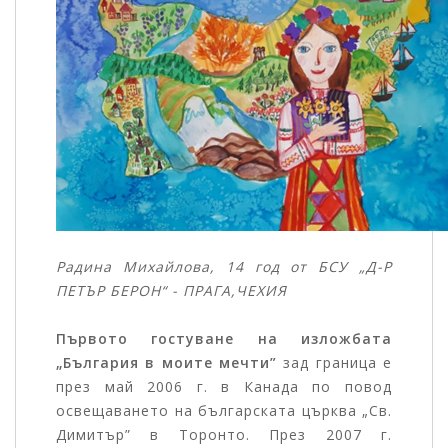
Радина Михайлова, 14 год от БСУ
„
Д-Р
ПЕТЪР БЕРОН
“
- ПРАГА
,ЧЕХИЯ
Първото гостуване на изложбата
„България в моите мечти”
зад граница е
през май 2006 г. в Канада по повод
освещаването на българската църква „Св.
Димитър” в Торонто. През 2007 г.