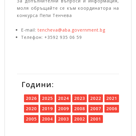
За допълнителни въпроси и информация,
моля обръщайте се към координатора на
конкурса Пепи Тенчева
Е-mail:
tencheva@aba.government.bg
Телефон: +3592 935 06 59
Години:
2026
2025
2024
2023
2022
2021
2020
2019
2009
2008
2007
2006
2005
2004
2003
2002
2001