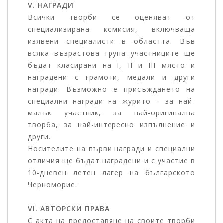
V. НАГРАДИ
Всички творби се оценяват от
специализирана комисия, включваща
изявени специалисти в областта. Във
всяка възрастова група участниците ще
бъдат класирани на I, II и III място и
наградени с грамоти, медали и други
награди. Възможно е присъждането на
специални награди на журито – за най-
малък участник, за най-оригинална
творба, за най-интересно изпълнение и
други.
Носителите на първи награди и специални
отличия ще бъдат наградени и с участие в
10-дневен летен лагер на българското
Черноморие.
VI. АВТОРСКИ ПРАВА
С акта на предоставяне на своите творби