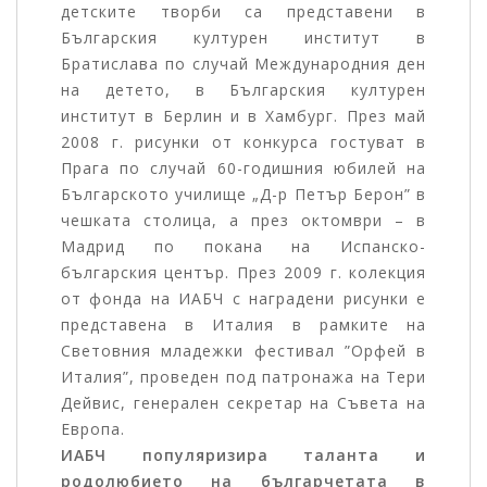
детските творби са представени в
Българския културен институт в
Братислава по случай Международния ден
на детето, в Българския културен
институт в Берлин и в Хамбург. През май
2008 г. рисунки от конкурса гостуват в
Прага по случай 60-годишния юбилей на
Българското училище „Д-р Петър Берон” в
чешката столица, а през октомври – в
Мадрид по покана на Испанско-
българския център. През 2009 г. колекция
от фонда на ИАБЧ с наградени рисунки е
представена в Италия в рамките на
Световния младежки фестивал ”Орфей в
Италия”, проведен под патронажа на Тери
Дейвис, генерален секретар на Съвета на
Европа.
ИАБЧ популяризира таланта и
родолюбието на българчетата в