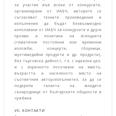
за участие във всеки от конкурсите,
организирани от ИАБЧ, авторите се
съгласяват техните произведения и
изпълнения да бъдат безвъзмездно
използвани от ИАБЧ за конкурсите и други
прояви и политики на Агенцията
(тематични постоянни или временни
изложби, концерти, сборници,
мултимедийни продукти и др. продукти),
без търговска дейност, т.е. с идеална цел,
и с изричното посочване на името,
възрастта и населеното място на
съответния автор/изпълнител, за да се
подкрепи таланта на младите
сънародници от българските общности в
чужбина
VII. КОНТАКТИ