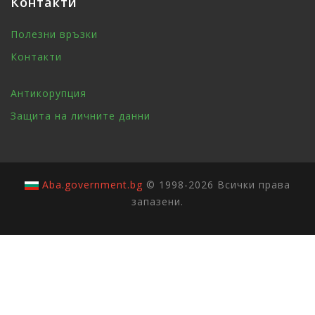
Контакти
Полезни връзки
Контакти
Антикорупция
Защита на личните данни
Aba.government.bg
© 1998-2026 Всички права
запазени.