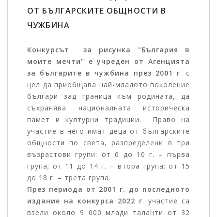
ОТ БЪЛГАРСКИТЕ ОБЩНОСТИ В
ЧУЖБИНА
Конкурсът за рисунка "България в
моите мечти" е учреден от Агенцията
за българите в чужбина през 2001 г
. с
цел да приобщава най-младото поколение
българи зад граница към родината, да
съхранява националната историческа
памет и културни традиции. Право на
участие в него имат деца от българските
общности по света, разпределени в три
възрастови групи: от 6 до 10 г. – първа
група; от 11 до 14 г. – втора група; от 15
до 18 г. – трета група.
През периода от 2001 г. до последното
издание на конкурса 2022 г
. участие са
взели около 9 000 млади таланти от 32