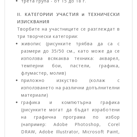
трета група - от 15 до 18 г.
II. КАТЕГОРИИ УЧАСТИЯ и ТЕХНИЧЕСКИ
ИЗИСКВАНИЯ
Творбите на участниците се разглеждат в
три творчески категории:
живопис (рисунките трябва да са с
размери до 35/50 см., като може да се
използва всякаква техника: акварел,
темперни бои, пастели, графика,
флумастер, молив)
приложно изкуство (колаж с
използването на различни допълнителни
материали)
графика и компютърна графика
(рисунките могат да бъдат изработени
на графична програма по избор
(например: Adobe Photoshop, Corel
DRAW, Adobe Illustrator, Microsoft Paint,