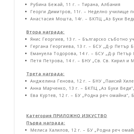
Рубина Бежай, 11 г. – Тирана, Албания
Георги Димитров, 11г. – Неделно училище по
Анастасия Мошта, 14г. – БКПЦ „Аз Буки Вед
Втора награда:
Янис Георгиев, 13 г. – Българско съботно у
Гергана Георгиева, 13 г. – БСУ „Д-р Петър 
Емануела Тодорова, 14 г. – БСУ „Д-р Петър
Петя Петрова, 14 г. – БНУ „Св. Св. Кирил и
Трета награда:
Анджелина Генова, 12 г. – БНУ „Паисий Хиле
Анна Марченко, 13 г. – БКПЦ „Аз Буки Веди“,
Ева Куртев, 12 г. – БУ „Родна реч омайна“,
Категория ПРИЛОЖНО ИЗКУСТВО
Първа награда:
Мелиса Халилов, 12 г. – БУ „Родна реч омай