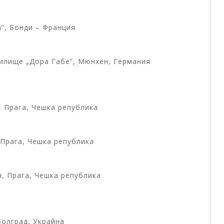
а“, Бонди – Франция
чилище „Дора Габе“, Мюнхен, Германия
, Прага, Чешка република
, Прага, Чешка република
он, Прага, Чешка република
 Болград, Украйна