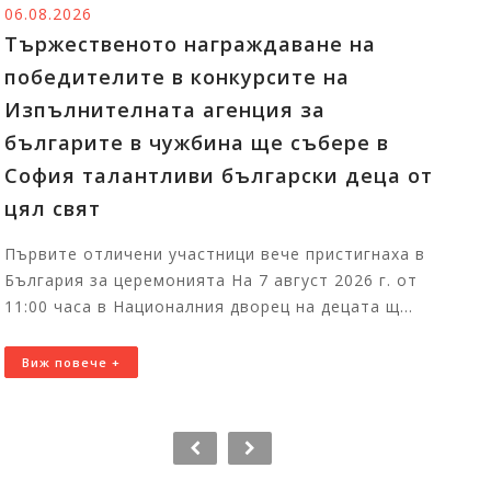
05.08.2026
Изпълнителният директор на ИАБЧ
Райна Манджукова: Културното
наследство ни обогатява и сближава
Изложбата Традиционна риза с алтица: истории
от фолклорното наследство, върнато към живот
, представяща съвременни бесарабски...
Виж повече +