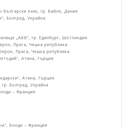
 български език, гр. Вайле, Дания
и”, Болград, Украйна
чилище „АБВ“, гр. Единбург, Шотландия
Берон, Прага, Чешка република
 Берон, Прага, Чешка република
 Методий“, Атина, Гърция
ндарски“, Атина, Гърция
 гр. Болград, Украйна
 Бонди – Франция
на“, Бонди – Франция