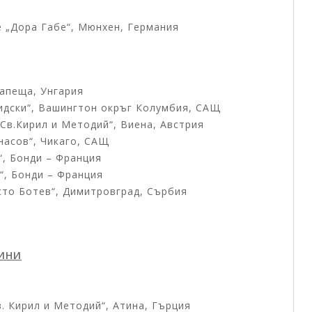
е „Дора Габе“, Мюнхен, Германия
дапеща, Унгария
ридски“, Вашингтон окръг Колумбия, САЩ
.Св.Кирил и Методий“, Виена, Австрия
насов“, Чикаго, САЩ
“, Бонди – Франция
“, Бонди – Франция
сто Ботев“, Димитровград, Сърбия
ДИНИ
в. Кирил и Методий“, Атина, Гърция