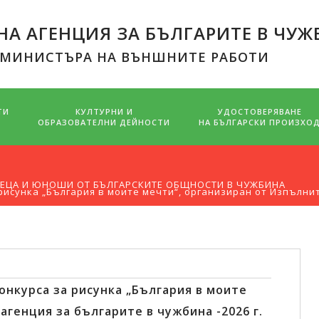
А АГЕНЦИЯ ЗА БЪЛГАРИТЕ В ЧУЖ
 МИНИСТЪРА НА ВЪНШНИТЕ РАБОТИ
ТИ
КУЛТУРНИ И
УДОСТОВЕРЯВАНЕ
ОБРАЗОВАТЕЛНИ ДЕЙНОСТИ
НА БЪЛГАРСКИ ПРОИЗХО
 ДЕЦА И ЮНОШИ ОТ БЪЛГАРСКИТЕ ОБЩНОСТИ В ЧУЖБИНА
 рисунка „България в моите мечти“, организиран от Изпълнит
конкурса за рисунка „България в моите
генция за българите в чужбина -2026 г.