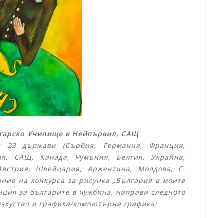
ългарско Училище в Нейпървил, САЩ
т 23 държави (Сърбия, Германия, Франция,
ия, САЩ, Канада, Румъния, Белгия, Украйна,
Австрия, Швейцария, Аржентина, Молдова, С.
ание на конкурса за рисунка „България в моите
нция за българите в чужбина, направи следното
изкуство и графика/компютърна графика: