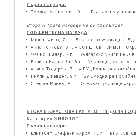
Първа награда:
Теодор Атанасов, 10 г. – Българско училищ
Втора и Трета награда не се присъждат
ПООЩРИТЕЛНА НАГРАДА
Милан Фико, 7 г. – Българско училище в Бу
Анна Генкова, 8 г. – БОКЦ „Св. Климент Ох
Фабио Шалер, 7 г. – Българско училище „Св
Ралица Батърсби, 6 г. – Училище „Джон Ата
Атина Тодоров, 7 г. – БУ „Родна реч омайна
Ниляй Джевдет, 9 г. – БУ „Родна реч омайна
Стефан Илиев, 9 г. – Основно училище „Хри
ВТОРА ВЪЗРАСТОВА ГРУПА ОТ 11 ДО 14 ГО
Категория ЖИВОПИС
Първа награда:
Елизабет-Стефани Кирол, 13 г. – БНУ „Св. С