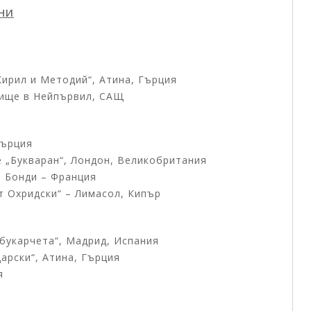
ИНИ
Кирил и Методий“, Атина, Гърция
илище в Нейпървил, САЩ
Гърция
е „Букваран“, Лондон, Великобритания
, Бонди – Франция
нт Охридски“ – Лимасол, Кипър
збукарчета“, Мадрид, Испания
дарски“, Атина, Гърция
я