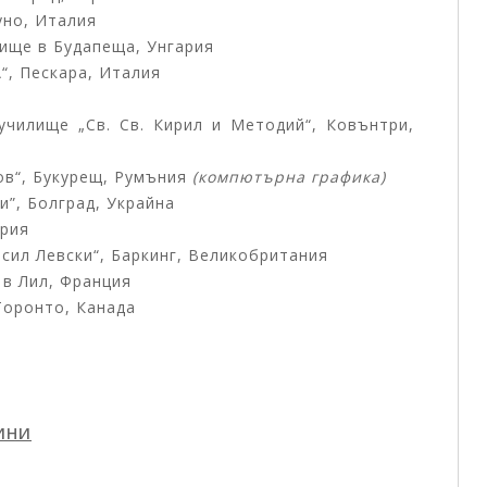
уно, Италия
лище в Будапеща, Унгария
“, Пескара, Италия
училище „Св. Св. Кирил и Методий“, Ковънтри,
ов“, Букурещ, Румъния
(компютърна графика)
и”, Болград, Украйна
ария
асил Левски“, Баркинг, Великобритания
 в Лил, Франция
Торонто, Канада
ДИНИ