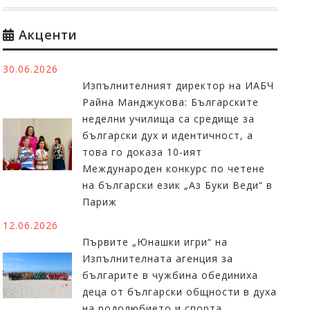
Акценти
30.06.2026
Изпълнителният директор на ИАБЧ
Райна Манджукова: Българските
неделни училища са средище за
български дух и идентичност, а
това го доказа 10-ият
Международен конкурс по четене
на български език „Аз Буки Веди“ в
Париж
12.06.2026
Първите „Юнашки игри“ на
Изпълнителната агенция за
българите в чужбина обединиха
деца от български общности в духа
на родолюбието и спорта