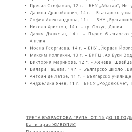
Пресил Стефанов, 12 г. – БНУ „Абагар“, Нет
Даница Драгойлович, 14 г. – Българско учи
София Александрова, 11 г. – БНУ „БулгаринА
Никола Христов, 14 г. – гр. Орхус, Дания
Дария Джаксън, 14 г. – Първо българско 
Англия
Йоана Георгиева, 14 г. – БНУ „Йордан Йовк
Максим Колпакчи, 13 г. – БКПЦ „Аз Буки Вед
Виктория Маринова, 12 г. – Женева, Швейц
Валари Ташева, 14 г. – Българско школо „В
Антоан де Латре, 11 г. – Българско училище
Анджелика Янев, 11 г. –БНСУ „Родолюбче“, 
ТРЕТА ВЪЗРАСТОВА ГРУПА ОТ 15 ДО 18 ГО
Категория ЖИВОПИС
Първа награда: