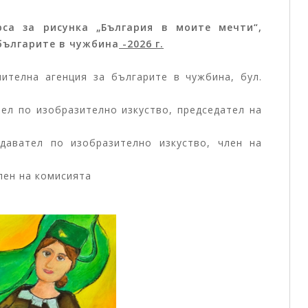
06.08.2026
Тържественото награждаване на
рса за рисунка „България в моите мечти“,
българите в чужбина
-2026 г.
победителите в конкурсите на
Изпълнителната агенция за
нителна агенция за българите в чужбина, бул.
българите в чужбина ще събере в
София талантливи български деца от
ел по изобразително изкуство, председател на
цял свят
давател по изобразително изкуство, член на
Първите отличени участници вече пристигнаха в
лен на комисията
България за церемонията На 7 август 2026 г. от
11:00 часа в Националния дворец на децата щ...
Виж повече +