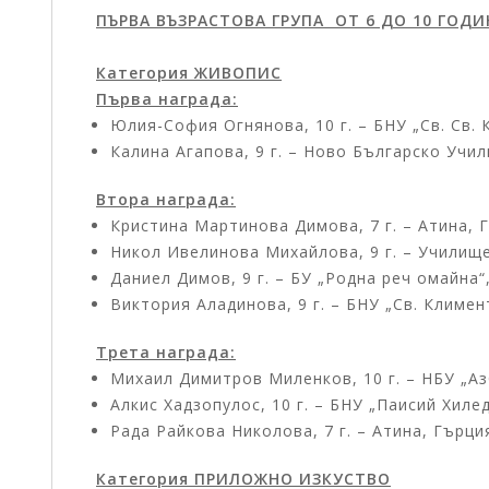
ПЪРВА ВЪЗРАСТОВА ГРУПА ОТ 6 ДО 10 ГОД
Категория ЖИВОПИС
Първа награда:
Юлия-София Огнянова, 10 г. – БНУ „Св. Св. 
Калина Агапова, 9 г. – Ново Българско Уч
Втора награда:
Кристина Мартинова Димова, 7 г. – Атина, 
Никол Ивелинова Михайлова, 9 г. – Училищ
Даниел Димов, 9 г. – БУ „Родна реч омайна“
Виктория Аладинова, 9 г. – БНУ „Св. Климе
Трета награда:
Михаил Димитров Миленков, 10 г. – НБУ „А
Алкис Хадзопулос, 10 г. – БНУ „Паисий Хиле
Рада Райкова Николова, 7 г. – Атина, Гърци
Категория ПРИЛОЖНО ИЗКУСТВО