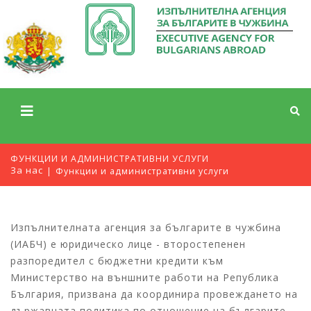
ФУНКЦИИ И АДМИНИСТРАТИВНИ УСЛУГИ
За нас
Функции и административни услуги
Изпълнителната агенция за българите в чужбина
(ИАБЧ) е юридическо лице - второстепенен
разпоредител с бюджетни кредити към
Министерство на външните работи на Република
България, призвана да координира провеждането на
държавната политика по отношение на българите,