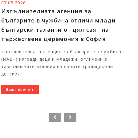
07.08.2026
06
Изпълнителната агенция за
Т
българите в чужбина отличи млади
п
български таланти от цял свят на
И
тържествена церемония в София
б
С
Изпълнителната агенция за българите в чужбина
ц
(ИАБЧ) награди деца и младежи, отличени в
тазгодишните издания на своите традиционни
Пъ
детско-...
Бъ
11
Виж повече +