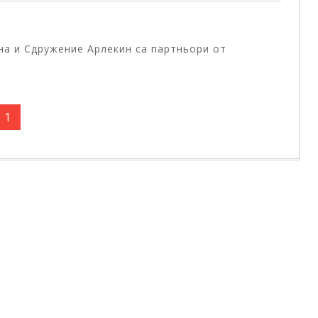
на и Сдружение Арлекин са партньори от
1