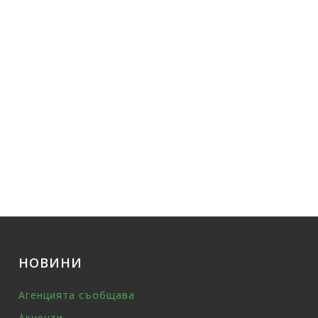
НОВИНИ
Агенцията съобщава
Акценти