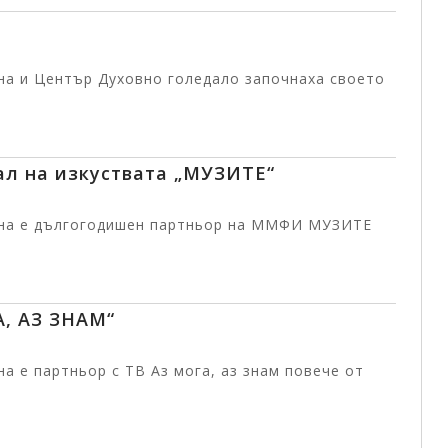
на и Център Духовно голедало започнаха своето
л на изкуствата „МУЗИТЕ“
ина е дългогодишен партньор на ММФИ МУЗИТЕ
А, АЗ ЗНАМ“
а е партньор с ТВ Аз мога, аз знам повече от