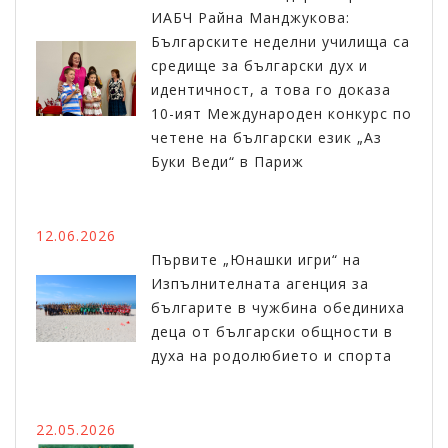
ИАБЧ Райна Манджукова:
Българските неделни училища са
средище за български дух и
идентичност, а това го доказа
10-ият Международен конкурс по
четене на български език „Аз
Буки Веди“ в Париж
12.06.2026
Първите „Юнашки игри“ на
Изпълнителната агенция за
българите в чужбина обединиха
деца от български общности в
духа на родолюбието и спорта
22.05.2026