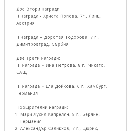
Две Втори награди:
II награда - Христа Попова, 7г., Линц,
Австрия
II награда – Доротея Тодорова, 7 г.,
Димитровград, Сърбия
Две Трети награди:
III награда – Ина Петрова, 8 г., Чикаго,
САЩ
III награда – Ела Дойкова, 6 г., Хамбург,
Германия
Поощрителни награди:
Мари Лусил Капрелян, 8 г., Берлин,
Германия
Александър Саликхов, 7 г., Цюрих,