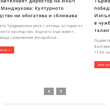
Тържественото награждаване на
победителите в конкурсите на
Изпълнителната агенция за българит
в чужбина ще събере в София
талантливи български деца от цял свя
Първите отличени участници вече пристигнаха в
България за церемонията На 7 август 2026 г. от
11:00 часа в Националния дворец на децата щ...
Виж повече +