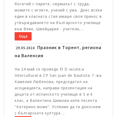
богатий с парите, сюрмахът с труда,
момите с иглите, учений с ума.. Днес всеки
един в класната стая имаше своя принос в
утвърждаването на българското училище
във Веве, Швейцария - учители,...
Още
Празник в Торент, региона
29.05.2024
на Валенсия
На 24 май се проведе El D iacute;a
Intercultural в CP San Juan de Bautista. Г-жа
Камелия Любенова, председател на
асоциацията, направи презентация на
децата от испанското училище в 5 и 6
клас, а Валентина Шимова изпя песента
"Катерино моме". Успяхме да ги докоснем
с българската култура ...