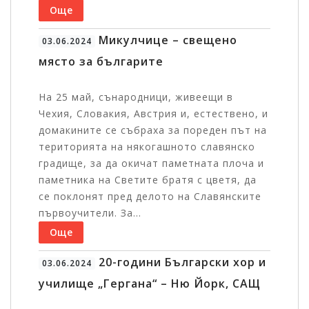
Още
Микулчице – свещено
03.06.2024
място за българите
На 25 май, сънародници, живеещи в
Чехия, Словакия, Австрия и, естествено, и
домакините се събраха за пореден път на
територията на някогашното славянско
градище, за да окичат паметната плоча и
паметника на Светите братя с цветя, да
се поклонят пред делото на Славянските
първоучители. За...
Още
20-години Български хор и
03.06.2024
училище „Гергана“ – Ню Йорк, САЩ