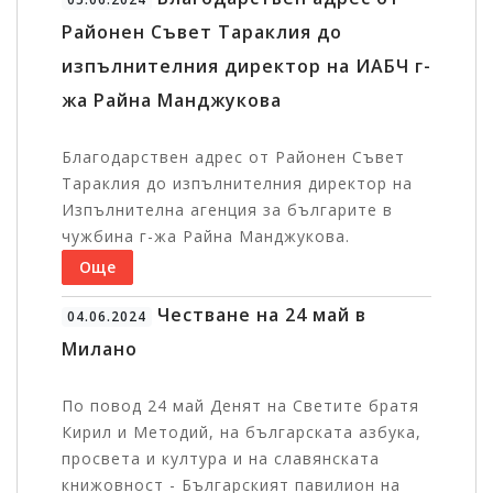
Районен Съвет Тараклия до
изпълнителния директор на ИАБЧ г-
жа Райна Манджукова
Благодарствен адрес от Районен Съвет
Тараклия до изпълнителния директор на
Изпълнителна агенция за българите в
чужбина г-жа Райна Манджукова.
Още
Честване на 24 май в
04.06.2024
Милано
По повод 24 май Денят на Светите братя
Кирил и Методий, на българската азбука,
просвета и култура и на славянската
книжовност - Българският павилион на