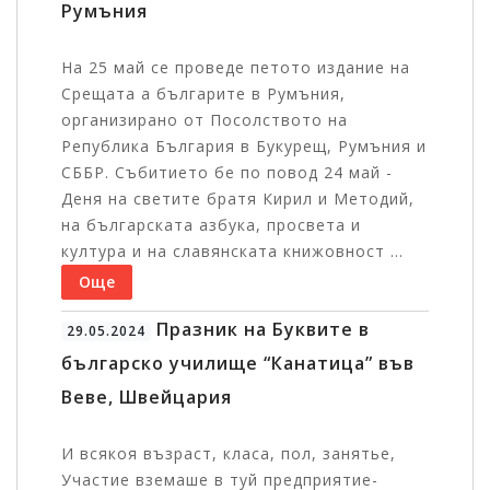
Румъния
На 25 май се проведе петото издание на
Срещата а българите в Румъния,
организирано от Посолството на
Република България в Букурещ, Румъния и
СББР. Събитието бе по повод 24 май -
Деня на светите братя Кирил и Методий,
на българската азбука, просвета и
култура и на славянската книжовност ...
Още
Празник на Буквите в
29.05.2024
българско училище “Канатица” във
Веве, Швейцария
И всякоя възраст, класа, пол, занятье,
Участие вземаше в туй предприятие-