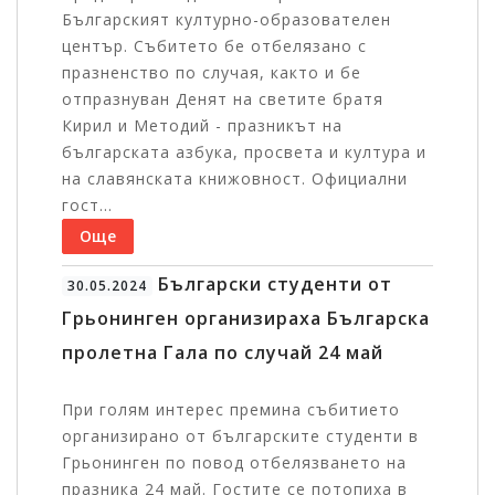
Българският културно-образователен
център. Събитето бе отбелязано с
празненство по случая, както и бе
отпразнуван Денят на светите братя
Кирил и Методий - празникът на
българската азбука, просвета и култура и
на славянската книжовност. Официални
гост...
Още
Български студенти от
30.05.2024
Грьонинген организираха Българска
пролетна Гала по случай 24 май
При голям интерес премина събитието
организирано от българските студенти в
Грьонинген по повод отбелязването на
празника 24 май. Гостите се потопиха в