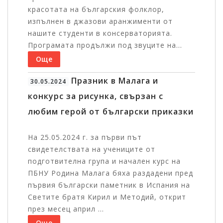
красотата на българския фолклор,
изпълнен в джазови аранжименти от
нашите студенти в консерваторията.
Програмата продължи под звуците на...
Още
Празник в Малага и
30.05.2024
конкурс за рисунка, свързан с
любим герой от български приказки
На 25.05.2024 г. за първи път
свидетелствата на учениците от
подготвителна група и начален курс на
ПБНУ Родина Малага бяха раздадени пред
първия български паметник в Испания на
Светите братя Кирил и Методий, открит
през месец април ...
Още