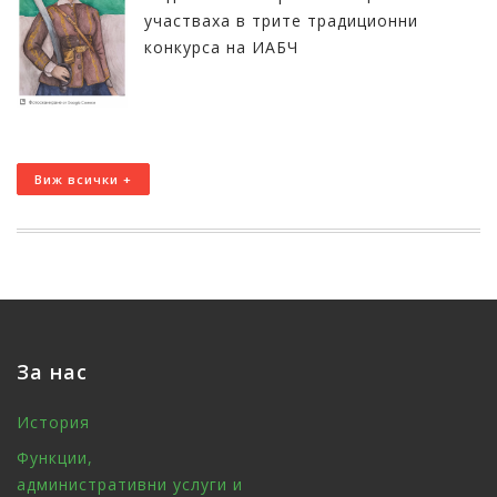
участваха в трите традиционни
конкурса на ИАБЧ
Виж всички +
За нас
История
Функции,
административни услуги и