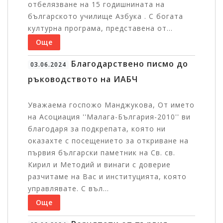
отбелязване на 15 годишнината на
българското училище Азбука . С богата
културна програма, представена от...
Още
Благодарствено писмо до
03.06.2024
ръководството на ИАБЧ
Уважаема госпожо Манджукова, От името
на Асоциация ''Малага-България-2010'' ви
благодаря за подкрепата, която ни
оказахте с посещението за откриване на
първия български паметник на Св. св.
Кирил и Методий и винаги с доверие
разчитаме на Вас и институцията, която
управлявате. С въл...
Още