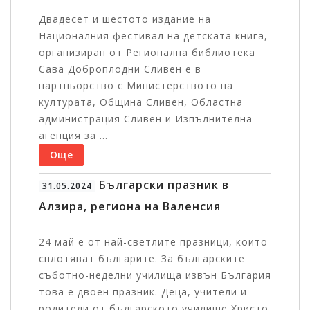
Двадесет и шестото издание на
Националния фестивал на детската книга,
организиран от Регионална библиотека
Сава Доброплодни Сливен е в
партньорство с Министерството на
културата, Община Сливен, Областна
администрация Сливен и Изпълнителна
агенция за ...
Още
Български празник в
31.05.2024
Алзира, региона на Валенсия
24 май е от най-светлите празници, които
сплотяват българите. За българските
съботно-неделни училища извън България
това е двоен празник. Деца, учители и
родители от българското училище Христо