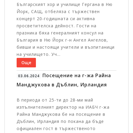
Българският хор и училище Гергана в Ню
Йорк, САЩ, отбеляза с тържествен
концерт 20-годишната си активна
просветителска дейност. Гости на
празника бяха генералният консул на
България в Ню Йорк г-н Ангел Ангелов,
бивши и настоящи учители и възпитаници
на училището. Уч...
Още
Посещение на г-жа Райна
03.06.2024
Манджукова в Дъблин, Ирландия
В периода от 25-ти до 28-ми май
изпълнителният директор на ИАБЧ г-жа
Райна Манджукова бе на посещение в
Дъблин, Ирландия по покана да бъде
официален гост в тържественото