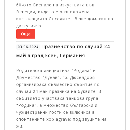
60-ото Биенале на изкуствата във
Венеция, където е разположена
инсталацията Съседите , беше домакин на
дискусия: b...
Още
Празненство по случай 24
03.06.2024
май в град Есен, Германия
Родителска инициатива "Родина" и
Дружество "Дунав", гр. Дюселдорф
организираха съвместно събитие по
случай 24 май празника на буквите. В
събитието участваха танцова група
"Родина", а множество български и
чуждестранни гости се включиха в
спонтанните хор agrave; под звуците на
жи...