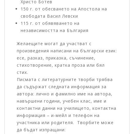
Христо Ботев
150 г. от обесването на Апостола на
свободата Васил Левски
115 г. от обявяването на
независимостта на България
Желаещите могат да участват с
произведения написани на български език:
есе, разказ, приказка, съчинение,
стихотворение, кратка проза или бял
стих.
Писмата с литературните творби трябва
да съдържат следната информация за
автора: лично и фамилно име на автора,
навършени години, учебен клас, име и
контактни данни на училището, контактна
информация – и-мейл и телефон на
участника или родителя. Творбите може
да бъдат изпращани: