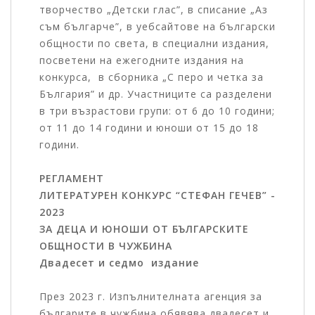
творчество „Детски глас”, в списание „Аз
съм българче”, в уебсайтове на български
общности по света, в специални издания,
посветени на ежегодните издания на
конкурса, в сборника „С перо и четка за
България” и др. Участниците са разделени
в три възрастови групи: от 6 до 10 години;
от 11 до 14 години и юноши от 15 до 18
години.
РЕГЛАМЕНТ
ЛИТЕРАТУРЕН КОНКУРС “СТЕФАН ГЕЧЕВ” -
2023
ЗА ДЕЦА И ЮНОШИ ОТ БЪЛГАРСКИТЕ
ОБЩНОСТИ В ЧУЖБИНА
Двадесет и седмо издание
През 2023 г. Изпълнителната агенция за
българите в чужбина обявява двадесет и