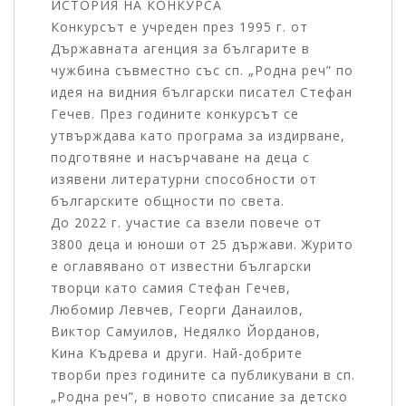
ИСТОРИЯ НА КОНКУРСА
Конкурсът е учреден през 1995 г. от
Държавната агенция за българите в
чужбина съвместно със сп. „Родна реч” по
идея на видния български писател Стефан
Гечев. През годините конкурсът се
утвърждава като програма за издирване,
подготвяне и насърчаване на деца с
изявени литературни способности от
българските общности по света.
До 2022 г. участие са взели повече от
3800 деца и юноши от 25 държави. Журито
е оглавявано от известни български
творци като самия Стефан Гечев,
Любомир Левчев, Георги Данаилов,
Виктор Самуилов, Недялко Йорданов,
Кина Къдрева и други. Най-добрите
творби през годините са публикувани в сп.
„Родна реч”, в новото списание за детско