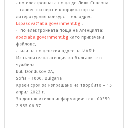
- по електронната поща до Лили Спасова
– главен експерт и координатор на
литературния конкурс - ел. адрес:
l.spasova@aba.government.bg
,
- по електронната поща на Агенцията:
aba@aba.government.bg
като прикачени
файлове,
- или на пощенския адрес на ИАБЧ:
Изпълнителна агенция за българите в
чужбина
bul. Dondukov 2А,
Sofia - 1000, Bulgaria
Краен срок за изпращане на творбите – 15
април 2023 г.
За допълнителна информация: тел.: 00359
2 935 06 57