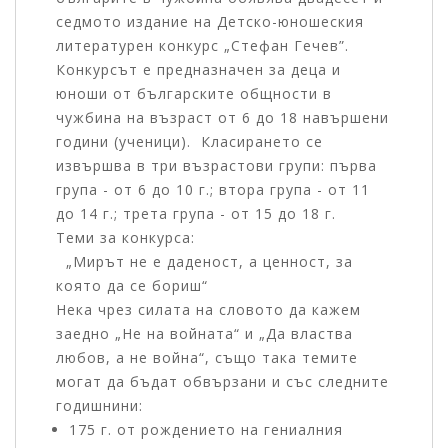
седмото издание на Детско-юношеския
литературен конкурс „Стефан Гечев”.
Конкурсът е предназначен за деца и
юноши от българските общности в
чужбина на възраст от 6 до 18 навършени
години (ученици). Класирането се
извършва в три възрастови групи: първа
група - от 6 до 10 г.; втора група - от 11
до 14 г.; трета група - от 15 до 18 г.
Теми за конкурса:
„Мирът не е даденост, а ценност, за
която да се бориш“
Нека чрез силата на словото да кажем
заедно „Не на войната“ и „Да властва
любов, а не война“, също така темите
могат да бъдат обвързани и със следните
годишнини:
175 г. от рождението на гениалния