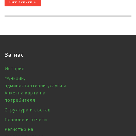
Виж всички +
За нас
История
Функции,
административни услуги и
Анкетна карта на
потребителя
Структура и състав
Планове и отчети
Регистър на