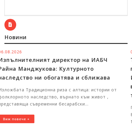
Новини
05.08.2026
ектор на ИАБЧ
Тържественото награ
ултурното
победителите в конку
ява и сближава
Изпълнителната аген
в чужбина ще събере
 с алтица: истории от
талантливи български
ърнато към живот ,
арабски...
Първите отличени участници
България за церемонията На 
11:00 часа в Националния дв