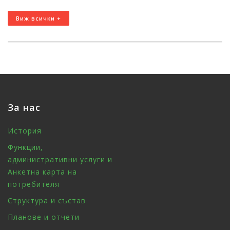
Виж всички +
За нас
История
Функции,
административни услуги и
Анкетна карта на
потребителя
Структура и състав
Планове и отчети