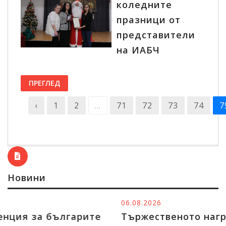
коледните
празници от
представители
на ИАБЧ
ПРЕГЛЕД
‹
1
2
...
71
72
73
74
7
Новини
06.08.2026
Тържественото награждаване на