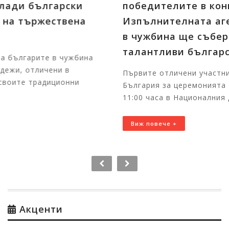
победителите в конкурсите на
Изпълнителната агенция за българите
в чужбина ще събере в София
талантливи български деца от цял свят
Първите отличени участници вече пристигнаха в
България за церемонията На 7 август 2026 г. от
11:00 часа в Националния дворец на децата щ...
Виж повече +
Акценти