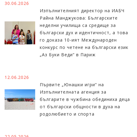
30.06.2026
Изпълнителният директор на ИАБЧ
Райна Манджукова: Българските
неделни училища са средище за
български дух и идентичност, а това
го доказа 10-ият Международен
конкурс по четене на български език
„Аз Буки Веди“ в Париж
12.06.2026
Първите „Юнашки игри“ на
Изпълнителната агенция за
българите в чужбина обединиха деца
от български общности в духа на
родолюбието и спорта
22.05.2026