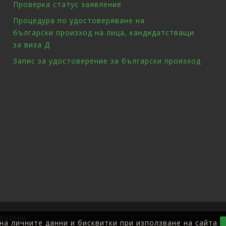
Проверка статус заявление
Процедура по удостоверяване на
български произход на лица, кандидатстващи
за виза Д
Запис за удостоверение за български произход
пазени.
на личните данни и бисквитки при използване на сайта