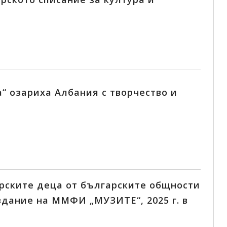
06.08.2026
Изпълнителният директор на ИАБ
Райна Манджукова: Културното
наследство ни обогатява и сближа
Изложбата Традиционна риза с алтица: истор
от фолклорното наследство, върнато към жи
“ озариха Албания с творчество и
, представяща съвременни бесарабски...
Виж повече +
рските деца от българските общности
издание на ММФИ „МУЗИТЕ“, 2025 г. в