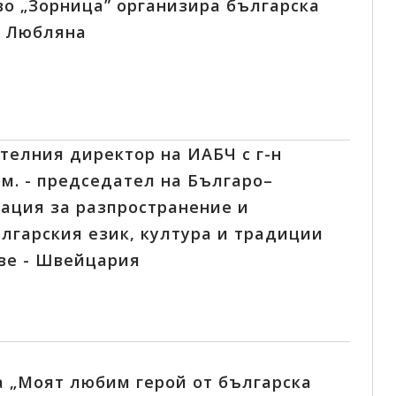
во „Зорница” организира българска
в Любляна
телния директор на ИАБЧ с г-н
м. - председател на Българо–
ация за разпространение и
лгарския език, култура и традиции
еве - Швейцария
а „Моят любим герой от българска