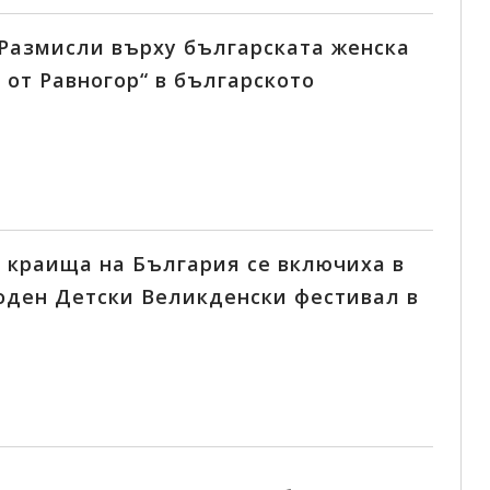
„Размисли върху българската женска
 от Равногор“ в българското
 краища на България се включиха в
оден Детски Великденски фестивал в