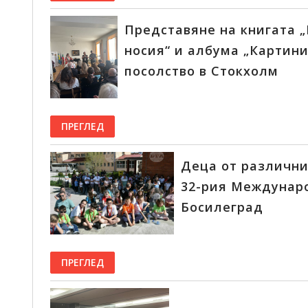
Представяне на книгата 
носия“ и албума „Картини
посолство в Стокхолм
ПРЕГЛЕД
Деца от различни
32-рия Междунар
Босилеград
ПРЕГЛЕД