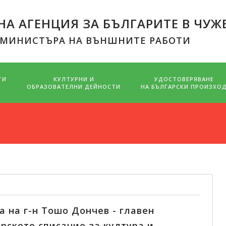
А АГЕНЦИЯ ЗА БЪЛГАРИТЕ В ЧУЖ
 МИНИСТЪРА НА ВЪНШНИТЕ РАБОТИ
ТИ
КУЛТУРНИ И
УДОСТОВЕРЯВАНЕ
ОБРАЗОВАТЕЛНИ ДЕЙНОСТИ
НА БЪЛГАРСКИ ПРОИЗХО
 на г-н Тошо Дончев - главен
рското списание за култура и