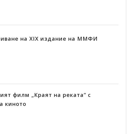
риване на ХIX издание на ММФИ
ият филм „Краят на реката“ с
а киното