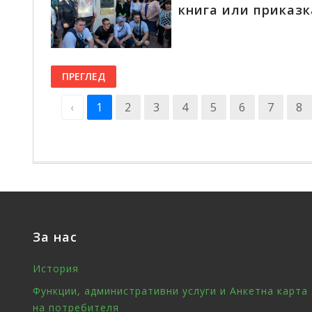
книга или приказк
ПРЕГЛЕД
‹
1
2
3
4
5
6
7
8
За нас
История
Функции, административни услуги и Анкетна карта
на потребителя