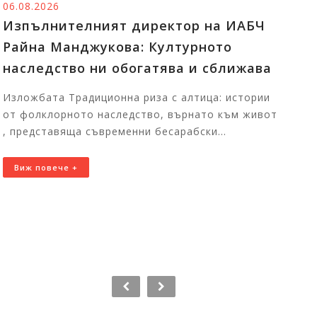
05.08.2026
Ч
Тържественото награждаване на
победителите в конкурсите на
ва
Изпълнителната агенция за
българите в чужбина ще събере в
ии
София талантливи български деца о
вот
цял свят
Първите отличени участници вече пристигнаха в
България за церемонията На 7 август 2026 г. от
11:00 часа в Националния дворец на децата щ...
Виж повече +