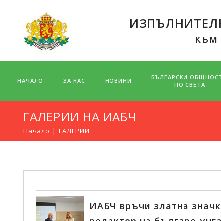
ИЗПЪЛНИТЕЛН
КЪМ
БЪЛГАРСКИ ОБЩНОС
НАЧАЛО
ЗА НАС
НОВИНИ
ПО СВЕТА
ГАЛЕРИИ НА ИАБЧ
Начало
ГАЛЕРИИ
ИАБЧ връчи златна значка
редактор на българо-унга