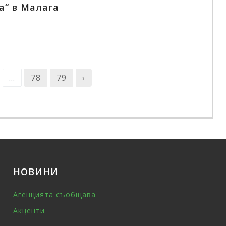
а“ в Малага
...
78
79
›
НОВИНИ
Агенцията съобщава
Акценти