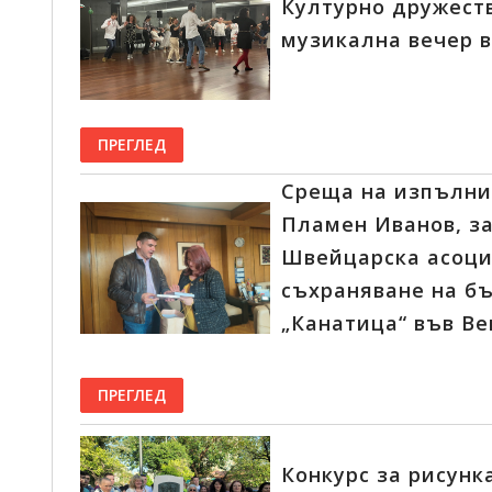
Културно дружест
музикална вечер 
ПРЕГЛЕД
Среща на изпълни
Пламен Иванов, за
Швейцарска асоци
съхраняване на бъ
„Канатица“ във В
ПРЕГЛЕД
Конкурс за рисунк