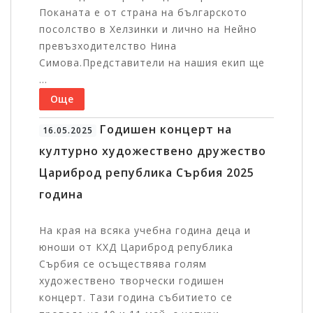
Поканата е от страна на българското
посолство в Хелзинки и лично на Нейно
превъзходителство Нина
Симова.Представители на нашия екип ще
...
Още
Годишен концерт на
16.05.2025
културно художествено дружество
Цариброд република Сърбия 2025
година
На края на всяка учебна година деца и
юноши от КХД Цариброд република
Сърбия се осъществява голям
художествено творчески годишен
концерт. Тази година събитието се