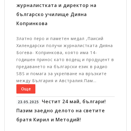
журналистката и директор на
българско училище Дияна
Копринкова
Златно перо и паметен медал ,Паисий
Хилендарски получи журналистката Дияна
Богева- Копринкова, която има 14-
годишен принос като водещ и продуцент в
предаването на български език в радио
SBS и помага за укрепване на връзките
между България и Австралия.Пам...
Още
Честит 24 май, българи!
23.05.2025
Пазим заедно делото на светите
братя Кирил и Методий!