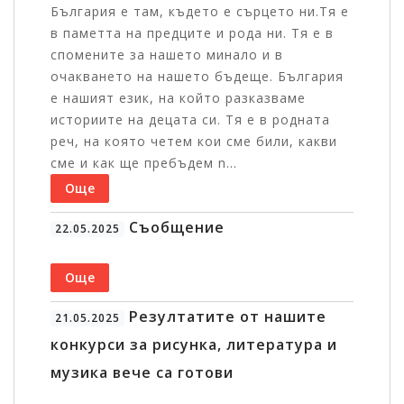
България е там, където е сърцето ни.Тя е
в паметта на предците и рода ни. Тя е в
спомените за нашето минало и в
очакването на нашето бъдеще. България
е нашият език, на който разказваме
историите на децата си. Тя е в родната
реч, на която четем кои сме били, какви
сме и как ще пребъдем n...
Още
Съобщение
22.05.2025
Още
Резултатите от нашите
21.05.2025
конкурси за рисунка, литература и
музика вече са готови