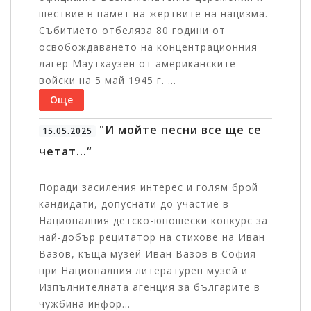
шествие в памет на жертвите на нацизма.
Събитието отбеляза 80 години от
освобождаването на концентрационния
лагер Маутхаузен от американските
войски на 5 май 1945 г. ...
Още
"И мойте песни все ще се
15.05.2025
четат...“
Поради засиления интерес и голям брой
кандидати, допуснати до участие в
Националния детско-юношески конкурс за
най-добър рецитатор на стихове на Иван
Вазов, къща музей Иван Вазов в София
при Националния литературен музей и
Изпълнителната агенция за българите в
чужбина инфор...