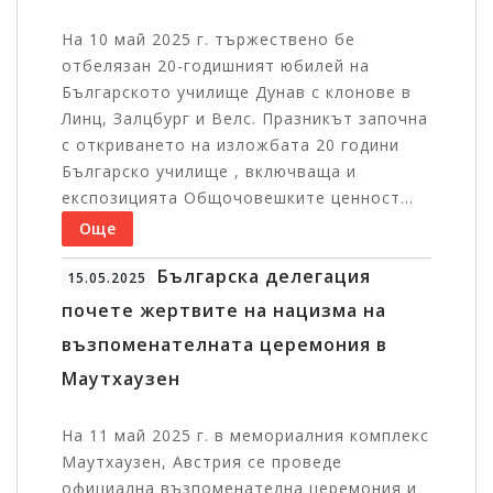
На 10 май 2025 г. тържествено бе
отбелязан 20-годишният юбилей на
Българското училище Дунав с клонове в
Линц, Залцбург и Велс. Празникът започна
с откриването на изложбата 20 години
Българско училище , включваща и
експозицията Общочовешките ценност...
Още
Българска делегация
15.05.2025
почете жертвите на нацизма на
възпоменателната церемония в
Маутхаузен
На 11 май 2025 г. в мемориалния комплекс
Маутхаузен, Австрия се проведе
официална възпоменателна церемония и