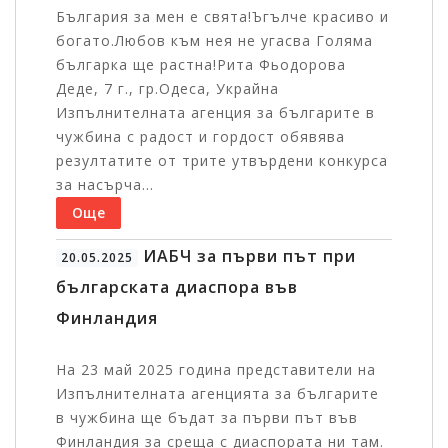
България за мен е свята!Ъгълче красиво и
богато.Любов към нея не угасва Голяма
българка ще растна!Рита Фьодорова
Деде, 7 г., гр.Одеса, Украйна
Изпълнителната агенция за българите в
чужбина с радост и гордост обявява
резултатите от трите утвърдени конкурса
за насърча...
Още
ИАБЧ за първи път при
20.05.2025
българската диаспора във
Финландия
На 23 май 2025 година представители на
Изпълнителната агенцията за българите
в чужбина ще бъдат за първи път във
Финландия за среща с диаспората ни там.