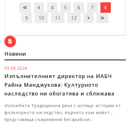
4
5
6
7
8
9
10
11
12
Новини
05.08.2026
Изпълнителният директор на ИАБЧ
Райна Манджукова: Културното
наследство ни обогатява и сближава
Изложбата Традиционна риза с алтица: истории от
фолклорното наследство, върнато към живот ,
представяща съвременни бесарабски...