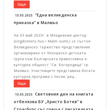
Още
“Една великденска
13.05.2025
приказка“ в Малмьо
На 03 май 2025г. в Младежкия център
(Ungdomens hus i Malm ouml;) се състоя
Великденско тържество-представление
организирано от Юношеско-детската
група към Българската православна и
културна общност "Св. Богородица" гр.
Малмьо. Участниците представиха богата
културна програма с песни, рец...
Още
Световния ден на книгата
13.05.2025
отбелязва БУ „Христо Ботев“ в
Страсбург със среща с писателката