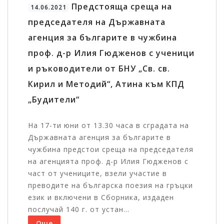
Предстояща среща на
14.06.2021
председателя на Държавната
агенция за българите в чужбина
проф. д-р Илия Гюдженов с ученици
и ръководители от БНУ „Св. св.
Кирил и Методий“, Атина към КПД
„Будители“
На 17-ти юни от 13.30 часа в сградата на
Държавната агенция за българите в
чужбина предстои среща на председателя
на агенцията проф. д-р Илия Гюдженов с
част от учениците, взели участие в
преводите на българска поезия на гръцки
език и включени в Сборника, издаден
послучай 140 г. от устан...
Още