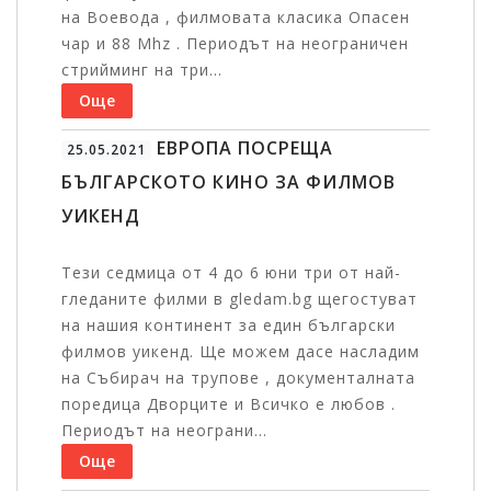
на Воевода , филмовата класика Опасен
чар и 88 Mhz . Периодът на неограничен
стрийминг на три...
Още
ЕВРОПА ПОСРЕЩА
25.05.2021
БЪЛГАРСКОТО КИНО ЗА ФИЛМОВ
УИКЕНД
Тези седмица от 4 до 6 юни три от най-
гледаните филми в gledam.bg щегостуват
на нашия континент за един български
филмов уикенд. Ще можем дасе насладим
на Събирач на трупове , документалната
поредица Дворците и Всичко е любов .
Периодът на неограни...
Още