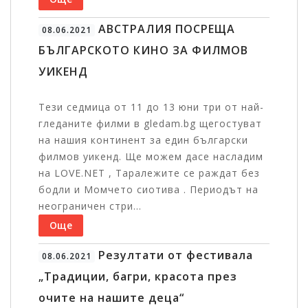
АВСТРАЛИЯ ПОСРЕЩА
08.06.2021
БЪЛГАРСКОТО КИНО ЗА ФИЛМОВ
УИКЕНД
Тези седмица от 11 до 13 юни три от най-
гледаните филми в gledam.bg щегостуват
на нашия континент за един български
филмов уикенд. Ще можем дасе насладим
на LOVE.NET , Таралежите се раждат без
бодли и Момчето сиотива . Периодът на
неограничен стри...
Още
Резултати от фестивала
08.06.2021
„Традиции, багри, красота през
очите на нашите деца“