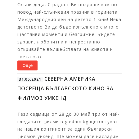
Скъпи деца, С радост Ви поздравявам по
повод най-слънчевия празник в годината
Международния ден на детето 1 юни! Нека
детството Ви да бъде изпълнено с много
щастливи моменти и безгрижие. Бъдете
здрави, любопитни и непрестанно
откривайте вълшебствата на живота и
света око...
Още
СЕВЕРНА АМЕРИКА
31.05.2021
ПОСРЕЩА БЪЛГАРСКОТО КИНО ЗА
ФИЛМОВ УИКЕНД
Тези седмица от 28 до 30 Май три от най-
гледаните филми в gledam.bg щегостуват
на нашия континент за един български
филмов уикенд. Ще можем дасе насладим