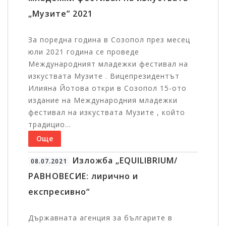
„Музите” 2021
За поредна година в Созопол през месец
юли 2021 година се проведе
Международният младежки фестивал на
изкуствата Музите . Вицепрезидентът
Илияна Йотова откри в Созопол 15-ото
издание на Международния младежки
фестивал на изкуствата Музите , който
традицио...
Още
Изложба „EQUILIBRIUM/
08.07.2021
РАВНОВЕСИЕ: лирично и
експресивно“
Държавната агенция за българите в