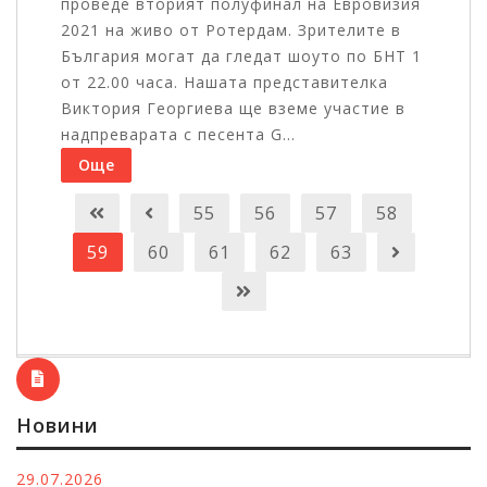
проведе вторият полуфинал на Евровизия
2021 на живо от Ротердам. Зрителите в
България могат да гледат шоуто по БНТ 1
от 22.00 часа. Нашата представителка
Виктория Георгиева ще вземе участие в
надпреварата с песента G...
Още
55
56
57
58
59
60
61
62
63
Новини
29.07.2026