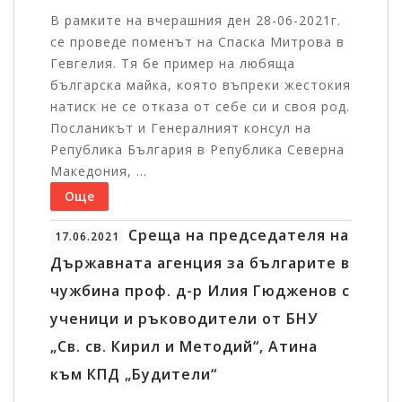
В рамките на вчерашния ден 28-06-2021г.
се проведе поменът на Спаска Митрова в
Гевгелия. Тя бе пример на любяща
българска майка, която въпреки жестокия
натиск не се отказа от себе си и своя род.
Посланикът и Генералният консул на
Република България в Република Северна
Македония, ...
Още
Среща на председателя на
17.06.2021
Държавната агенция за българите в
чужбина проф. д-р Илия Гюдженов с
ученици и ръководители от БНУ
„Св. св. Кирил и Методий“, Атина
към КПД „Будители“