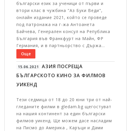
български език за ученици от първи и
втори клас в чужбина "Аз Буки Веди",
онлайн издание 2021, който се проведе
под патронажа на г-жа Антоанета
Байчева, Генерален консул на Република
България във Франкфурт на Майн, ФР
Германия, и в партньорство с Държа...
Още
АЗИЯ ПОСРЕЩА
15.06.2021
БЪЛГАРСКОТО КИНО ЗА ФИЛМОВ
УИКЕНД
Тези седмица от 18 до 20 юни три от най-
гледаните филми в gledam.bg щегостуват
на нашия континент за един български
филмов уикенд. Ще можем дасе насладим
на Писмо до Америка , Каръци и Дами