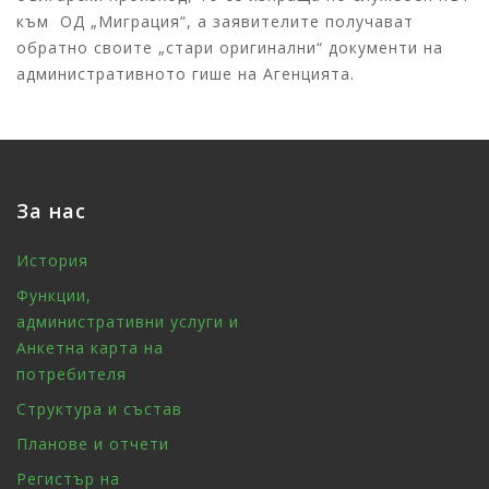
към ОД „Миграция“, а заявителите получават
обратно своите „стари оригинални“ документи на
административното гише на Агенцията.
За нас
История
Функции,
административни услуги и
Анкетна карта на
потребителя
Структура и състав
Планове и отчети
Регистър на