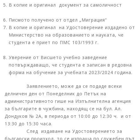
В копие и оригинал документ за самоличност
Писмото получено от отдел „Миграция“
В копие и оригинал на Удостоверение издадено от
Министерство на образованието и науката, че
студента е приет по ПМС 103/1993 г.
Уверение от Висшето учебно заведение
потвърждаващо, че студента е записан в редовна
форма на обучение за учебната 2023/2024 година.
Заявлението, може да се подаде всеки
делничен ден от Понеделник до Петък на
административното гише на Изпълнителна агенция
за българите в чужбина, находящ се на бул. Ал.
Дондуков № 2А, в периода от 10:00 до 12:30 ч. и от
13:30 до 15:30 часа.
След издаване на Удостоверението за
български произход, то се изпраща по служебен път