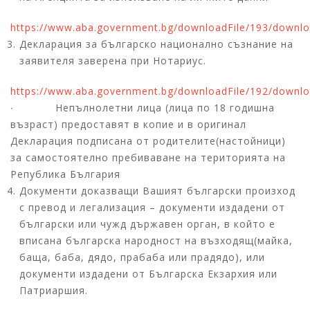
https://www.aba.government.bg/downloadFile/193/downl
Декларация за българско национално съзнание на
заявителя заверена при Нотариус.
https://www.aba.government.bg/downloadFile/192/downl
∙ Непълнолетни лица (лица по 18 годишна
възраст) предоставят в копие и в оригинал
Декларация подписана от родителите(настойници)
за самостоятелно пребиваване на територията на
Република България
Документи доказващи Вашият български произход
с превод и легализация – документи издадени от
български или чужд държавен орган, в който е
вписана българска народност на възходящ(майка,
баща, баба, дядо, прабаба или прадядо), или
документи издадени от Българска Екзархия или
Патриаршия.