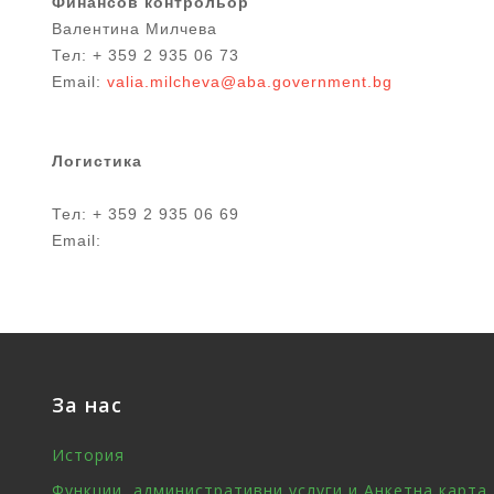
Финансов контрольор
Валентина Милчева
Тел: + 359 2 935 06 73
Email:
valia.milcheva@aba.government.bg
Логистика
Тел: + 359 2 935 06 69
Email:
За нас
История
Функции, административни услуги и Анкетна карта