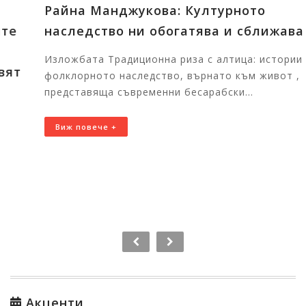
Райна Манджукова: Културното
наследство ни обогатява и сближава
Изложбата Традиционна риза с алтица: истории от
фолклорното наследство, върнато към живот ,
представяща съвременни бесарабски...
Виж повече +
Акценти