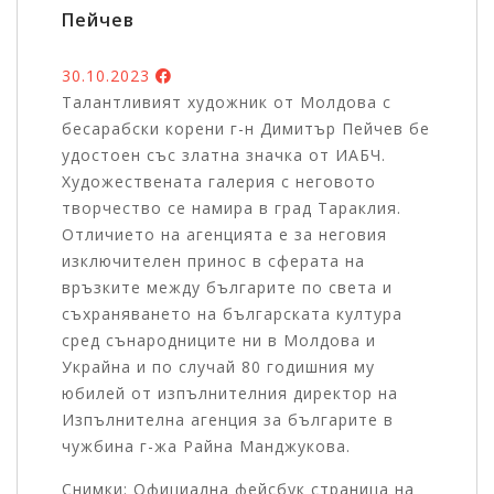
Пейчев
30.10.2023
Талантливият художник от Молдова с
бесарабски корени г-н Димитър Пейчев бе
удостоен със златна значка от ИАБЧ.
Художествената галерия с неговото
творчество се намира в град Тараклия.
Отличието на агенцията е за неговия
изключителен принос в сферата на
връзките между българите по света и
съхраняването на българската култура
сред сънародниците ни в Молдова и
Украйна и по случай 80 годишния му
юбилей от изпълнителния директор на
Изпълнителна агенция за българите в
чужбина г-жа Райна Манджукова.
Снимки: Официална фейсбук страница на