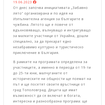
19.06.2023
От днес започва инициативата „Забавно
лято“ организирана и по идея на
Изпълнителна агенция за българите в
чужбина. Лятото ще е повече от
вдъхновяващо, вълнуващо и интригуващо
за малките участници от Украйна, дошли
специално, за да прекарат едно
незабравимо културно и туристическо
приключение в България.
В рамките на програмата определена за
участниците, а именно в периода от 19-ти
до 25-ти юни, малчуганите от
историческите ни общности ще поемат на
път и ще посетят своите връстници от
град Тополовград. Децата ще имат
възможност да се включат в богата,
интересна и разнообразна програма: ще