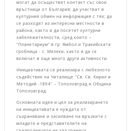
могат да осъществят контакт със свои
връстници от България; да участват в
културния обмен на информация с тях; да
се разходят из интересни местности в
района, както и да посетят културни
забележителности, сред които –
“Планетариум” в гр. Ямбол и Тракийската
гробница - с. Мезеки, както и да се
включат в още много други активности.
Инициативата се реализира с любезното
съдействие на Читалище "Св. Св. Кирил и
Методий -1894" – Тополовград и Община
Тополовград.
Основната идея и цел за реализирането
на инициативата е нуждата от
съхраняване и засилване на връзките с
младите и представителите на
сънародниците ни зад граница.