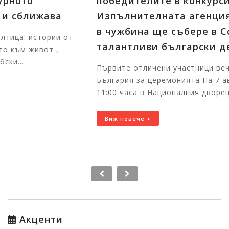
победителите в конкурсите на
Изпълнителната агенция за българите
в чужбина ще събере в София
талантливи български деца от цял свят
Първите отличени участници вече пристигнаха в
България за церемонията На 7 август 2026 г. от
11:00 часа в Националния дворец на децата щ...
Виж повече +
Акценти