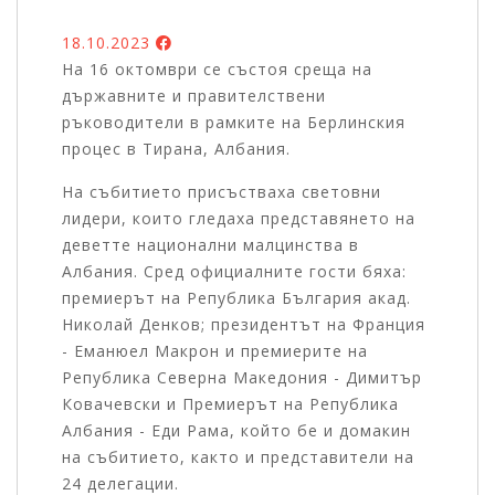
18.10.2023
На 16 октомври се състоя среща на
държавните и правителствени
ръководители в рамките на Берлинския
процес в Тирана, Албания.
На събитието присъстваха световни
лидери, които гледаха представянето на
деветте национални малцинства в
Албания. Сред официалните гости бяха:
премиерът на Република България акад.
Николай Денков; президентът на Франция
- Еманюел Макрон и премиерите на
Република Северна Македония - Димитър
Ковачевски и Премиерът на Република
Албания - Еди Рама, който бе и домакин
на събитието, както и представители на
24 делегации.