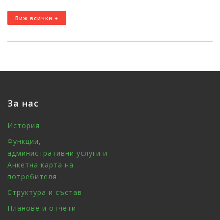
Виж всички +
За нас
История
Функции,
административни услуги и
Анкетна карта на
потребителя
Структура и състав
Планове и отчети