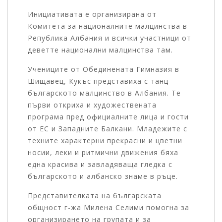
Инициативата е организирана от
Комитета за националните малцинства в
Република Албания и всички участници от
деветте национални малцинства там.
Учениците от Обединената Гимназия в
Шищавец, Кукъс представиха с танц
българското малцинство в Албания. Те
първи откриха и художествената
програма пред официалните лица и гости
от ЕС и Западните Балкани. Младежите с
техните характерни прекрасни и цветни
носии, леки и ритмични движения бяха
една красива и завладяваща гледка с
българското и албанско знаме в ръце.
Представителката на българската
общност г-жа Милена Селими помогна за
организирането на групата и за