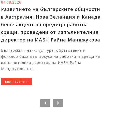
04.08.2026
03
Развитието на българските общности
А
в Австралия, Нова Зеландия и Канада
у
беше акцент в поредица работна
б
срещи, проведени от изпълнителния
и
директор на ИАБЧ Райна Манджукова
е
Българският език, култура, образование и
А
фолклор бяха във фокуса на работните срещи на
(
изпълнителния директор на ИАБЧ Райна
и
Манджукова с п...
аг
Виж повече +