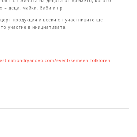
 част от живота на децата от времето, когато
о – деца, майки, баби и пр.
церт продукция и всеки от участниците ще
ето участие в инициативата
.
destinationdryanovo.com/event/semeen-folkloren-