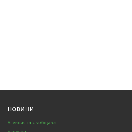
НОВИНИ
Агенцията съобщава
Акценти