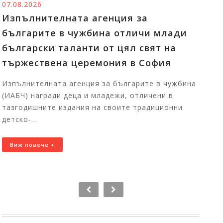
06.08.2026
Тържественото награждаване на
млади
победителите в конкурсите на
 на
Изпълнителната агенция за
ия
българите в чужбина ще събере 
София талантливи български де
в чужбина
цял свят
и в
ционни
Първите отличени участници вече пристиг
България за церемонията На 7 август 2026 
11:00 часа в Националния дворец на децата
Виж повече +