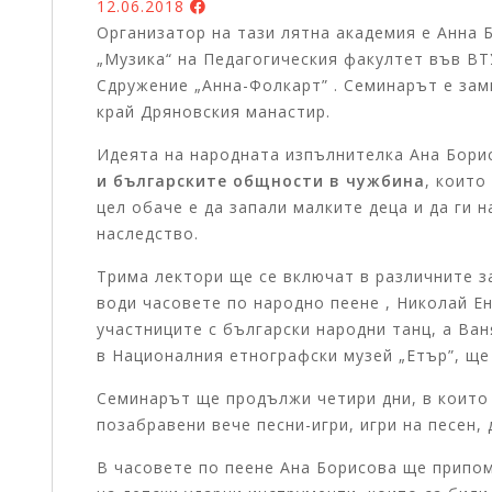
12.06.2018
Организатор на тази лятна академия е
Анна 
„Музика“ на Педагогическия факултет във ВТУ
Сдружение „Анна-Фолкарт”
. Семинарът е зам
край Дряновския манастир.
Идеята на народната изпълнителка Ана Бор
и
българските общности в
чужбина
, които
цел обаче е да запали малките деца и да ги 
наследство.
Трима лектори ще се включат в различните з
води часовете по народно пеене , Николай Е
участниците с български народни танц, а Ва
в Националния етнографски музей „Етър”, ще 
Семинарът ще продължи четири дни, в които 
позабравени вече песни-игри, игри на песен,
В часовете по пеене Ана Борисова ще припом