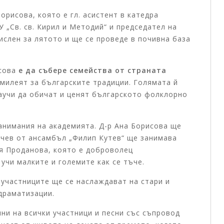
07.08.2026
Борисова
, която е гл. асистент в катедра
Изпълнителната агенция за
 „Св. св. Кирил и Методий“
и председател на
българите в чужбина отличи 
ислен за лятото и ще се проведе в почивна база
български таланти от цял свят
тържествена церемония в Соф
исова
е да събере
семейства от страната
 милеят за българските традиции. Голямата й
Изпълнителната агенция за българите 
научи да обичат и ценят българското фолклорно
(ИАБЧ) награди деца и младежи, отличен
тазгодишните издания на своите тради
детско-...
анимания на академията. Д-р Ана Борисова ще
нчев от ансамбъл „Филип Кутев“ ще занимава
Виж повече +
ня Проданова, която е доброволец
учи малките и големите как се тъче.
участниците ще се наслаждават на стари и
 драматизации.
ни на всички
участници
и песни със съпровод