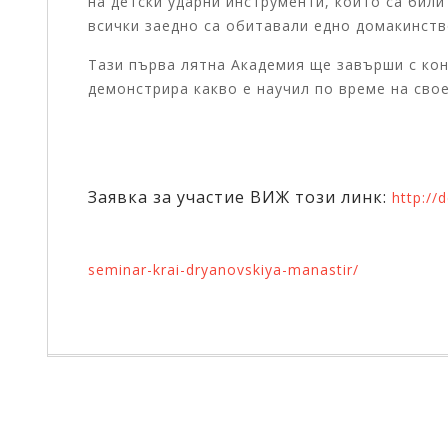
на детски ударни инструменти, които са били
всички заедно са обитавали едно домакинств
Тази първа лятна
Академия ще завърши с кон
демонстрира какво е научил по време на сво
Заявка за участие ВИЖ този линк:
http://
seminar-krai-dryanovskiya-manastir/