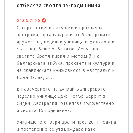
отбеляза своята 15-годишнина
04.06.2026
С тържествени литургии и празнични
програми, организирани от българските
дружества, неделни училища и фолклорни
състави, беше отбелязан Денят на
светите братя Кирил и Методий, на
българската азбука, просвета и култура и
на славянската книжовност в Австралия и
Нова Зеландия.
В навечерието на 24 май Българското
неделно училище „Д-р Петър Берон“ в
Сидни, Австралия, отбеляза тържествено
и своята 15-годишнина.
Училището отваря врати през 2011 година
и постепенно се утвърждава като