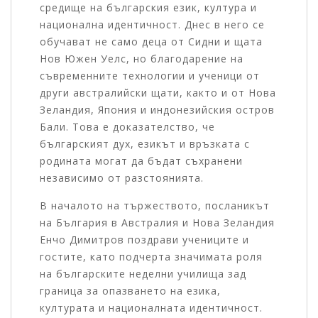
средище на българския език, култура и
национална идентичност. Днес в него се
обучават не само деца от Сидни и щата
Нов Южен Уелс, но благодарение на
съвременните технологии и ученици от
други австралийски щати, както и от Нова
Зеландия, Япония и индонезийския остров
Бали. Това е доказателство, че
българският дух, езикът и връзката с
родината могат да бъдат съхранени
независимо от разстоянията.
В началото на тържеството, посланикът
на България в Австралия и Нова Зеландия
Енчо Димитров поздрави учениците и
гостите, като подчерта значимата роля
на българските неделни училища зад
граница за опазването на езика,
културата и националната идентичност.