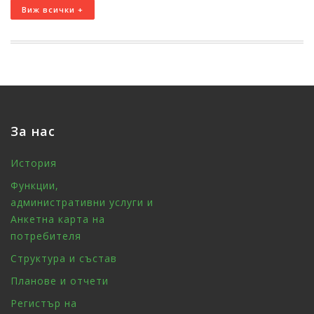
Виж всички +
За нас
История
Функции,
административни услуги и
Анкетна карта на
потребителя
Структура и състав
Планове и отчети
Регистър на