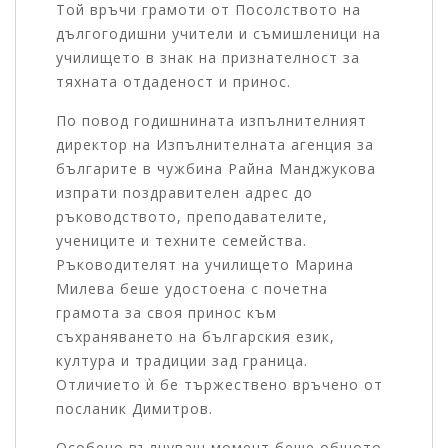
Той връчи грамоти от Посолството на
дългогодишни учители и съмишленици на
училището в знак на признателност за
тяхната отдаденост и принос.
По повод годишнината изпълнителният
директор на Изпълнителната агенция за
българите в чужбина Райна Манджукова
изпрати поздравителен адрес до
ръководството, преподавателите,
учениците и техните семейства.
Ръководителят на училището Марина
Милева беше удостоена с почетна
грамота за своя принос към
съхраняването на българския език,
култура и традиции зад граница.
Отличието ѝ бе тържествено връчено от
посланик Димитров.
Особено вълнуващ момент беше общото