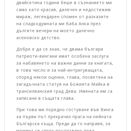
двайсетина години беше в съзнанието ми
само като красив, далечен и недостижим
мираж, легендарен спомен от разказите
на сладкодумната ми баба Анка през
дългите вечери на моето далечно
асеновско детство.
Добре е да се знае, че двама българи
патриоти-вингани имат особена заслуга
за набавянето на важни данни за книгата,
в това число и за най-интригуващата,
според някои оценки, глава, посветена на
загадъчната статуя на Божията Майка в
трансилванския град Дева. Имената им са
записани в същата глава.
При това ми поредно гостуване във Винга
за първи път прекрачих прага на нейната
Българска къща. Преди да го направя, за
момент се спрях почтително пред