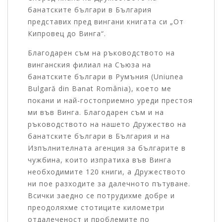
банатските българи в България
представих пред вингани книгата си „От
Кипровец до Винга“.
Благодарен съм на ръководството на
винганския филиал на Съюза на
банатските българи в Румъния (Uniunea
Bulgară din Banat România), което ме
покани и най-гостоприемно уреди престоя
ми във Винга. Благодарен съм и на
ръководството на нашето Дружество на
банатските българи в България и на
Изпълнителната агенция за българите в
чужбина, които изпратиха във Винга
необходимите 120 книги, а Дружеството
ни пое разходите за далечното пътуване.
Всички заедно се потрудихме добре и
преодоляхме стотиците километри
отдалеченост и проблемите по