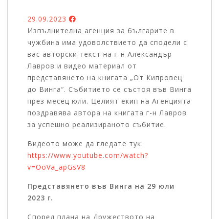
29.09.2023
Изпълнителна агенция за българите в
чужбина има удоволствието да сподели с
вас авторски текст на г-н Александър
Лавров и видео материал от
представянето на книгата „От Кипровец
до Винга“. Събитието се състоя във Винга
през месец юли. Целият екип на Агенцията
поздравява автора на книгата г-н Лавров
за успешно реализираното събитие.
Видеото може да гледате тук:
https://www.youtube.com/watch?
v=OoVa_apGsV8
Представянето във Винга на 29 юли
2023 г.
Според плана на Дружеството на