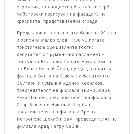
огромния, пълноцветен български герб,
майсторски изрисуван на фасадата на
красивата, представителна сграда.
Представянето на книгата беше на 29 юли
и започна малко след 11:00 ч., когато
пристигнаха официалните гости
:
депутатът от румънския парламент и
консул на България Георги Наков, кметът
на Винга Негрей Йоан, председателят на
филиала Винга на Съюза на банатските
българи в Румъния Адриан Косилков,
председателят на филиала Тиимишоара
Анка Панчич, председателят на филиала
Стар Бешенов Николай Шербан,
председателят на филиала Брещя
Петронела Шехаби, зам. председателят на
филиала Арад Петру Себин.