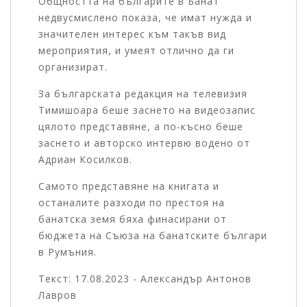
Общността на българите в Банат
недвусмислено показа, че имат нужда и
значителен интерес към такъв вид
мероприятия, и умеят отлично да ги
организират.
За българската редакция на телевизия
Тимишоара беше заснето на видеозапис
цялото представяне, а по-късно беше
заснето и авторско интервю водено от
Адриан Косилков.
Самото представяне на книгата и
останалите разходи по престоя на
банатска земя бяха финасирани от
бюджета на Съюза на банатските българи
в Румъния.
Текст: 17.08.2023 - Александър Антонов
Лавров