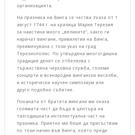
организацията.
На празника на Винга се чества Указа от 1
август 1744 г. на кралица Мария Терезия
за наистина много „великите“, какго ги
наричат вингани, привилегии на Винга,
преименувана с този указ на град
Терезиополис. По утвърдена многогдишна
традиция денят се отбелязва с
тържествена черковна служба, големи
концерти и всенародни вингански веселби,
и исторически научен симпозиум или
друго подобно събитие.
Поканата от братята вингани ми оказа
голямата чест да бъда в центъра на
тазгодишната интелектуална част на
празника. Приятно ми беше да присъствам
по този начин във Винга, която преди