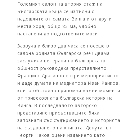
Големият салон на втория етаж на
Българската къща се изпълни с
надошлите от самата Винга и от други
места хора, общо 83-ма, удобно
настанени до подготвените маси.
Зазвуча и близо два часа се носеше в
салона родната българска реч! Двама
заслужили ветерани на българската
общност ръководеха представянето.
Франциск Драгинов откри мероприятието
и даде думата на медиатора Иван Ранков,
който обстойно припомни важни моменти
от тривековната българска история на
Винга. В последвалото авторско
представяне присъстващите бяха
запознати със съдържанието и историята
на създаването на книгата. Депутатът
Георги Наков оцени изданието като