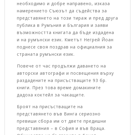
необходимо и добре направено, изказа
намерението Съюзът да съдейства за
представянето на този тираж и пред друга
публика в Румъния и България и заяви
възможността книгата да бъде издадена
и на румънски език. Кметът Негрей Йоан
поднесе своя поздрав на официалния за
страната румънски език.
Повече от час продължи даването на
авторски автографи и посвещения върху
раздадените на присъстващите 93 бр.
книги. През това време домакините
дадоха коктейл за чакащите.
Броят на присъстващите на
представянето във Винга сериозно
превиши сбора им от двете предишни
представяния – в София и във Враца.