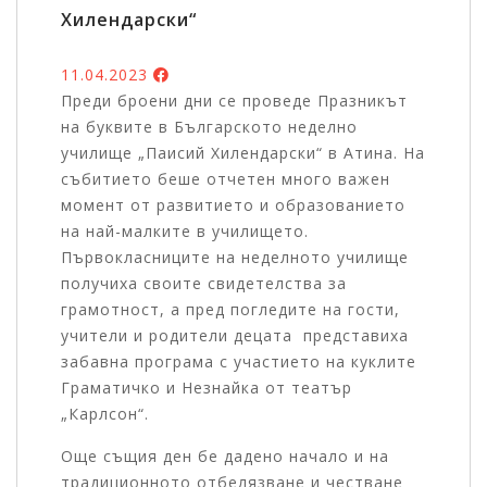
Хилендарски“
11.04.2023
Преди броени дни се проведе Празникът
на буквите в Българското неделно
училище „Паисий Хилендарски“ в Атина. На
събитието беше отчетен много важен
момент от развитието и образованието
на най-малките в училището.
Първокласниците на неделното училище
получиха своите свидетелства за
грамотност, а пред погледите на гости,
учители и родители децата представиха
забавна програма с участието на куклите
Граматичко и Незнайка от театър
„Карлсон“.
Още същия ден бе дадено начало и на
традиционното отбелязване и честване