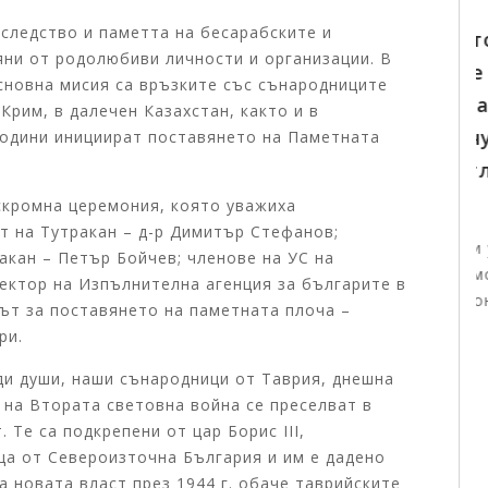
06.08.2026
следство и паметта на бесарабските и
Тържественото награждаване на
яни от родолюбиви личности и организации. В
победителите в конкурсите на
сновна мисия са връзките със сънародниците
Изпълнителната агенция за
Крим, в далечен Казахстан, както и в
българите в чужбина ще събере в
години инициират поставянето на Паметната
София талантливи български деца от
цял свят
кромна церемония, която уважиха
т на Тутракан – д-р Димитър Стефанов;
Първите отличени участници вече пристигнаха в
акан – Петър Бойчев; членове на УС на
България за церемонията На 7 август 2026 г. от
ектор на Изпълнителна агенция за българите в
11:00 часа в Националния дворец на децата щ...
ът за поставянето на паметната плоча –
ри.
Виж повече +
ди души, наши сънародници от Таврия, днешна
 на Втората световна война се преселват в
 Те са подкрепени от цар Борис III,
ща от Североизточна България и им е дадено
 новата власт през 1944 г. обаче таврийските