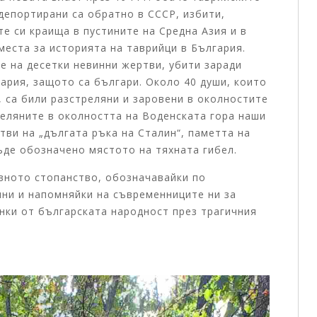
депортирани са обратно в СССР, избити,
е си краища в пустините на Средна Азия и в
места за историята на таврийци в България.
е на десетки невинни жертви, убити заради
гария, защото са българи. Около 40 души, които
, са били разстреляни и заровени в околностите
реляните в околността на Воденската гора наши
тви на „дългата ръка на Сталин“, паметта на
бъде обозначено мястото на тяхната гибел.
вното стопанство, обозначавайки по
ини и напомняйки на съвременниците ни за
нки от българската народност през трагичния