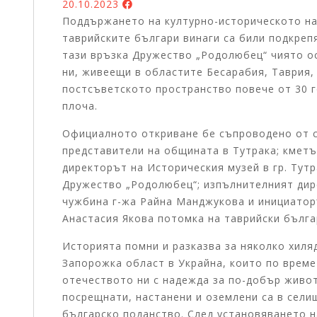
20.10.2023
Поддържането на културно-историческото на
таврийските българи винаги са били подкреп
тази връзка Дружество „Родолюбец“ чиято о
ни, живеещи в областите Бесарабия, Таврия, 
постсъветското пространство повече от 30 
плоча.
Официалното откриване бе съпроводено от с
представители на общината в Тутрака; кметъ
директорът на Историческия музей в гр. Тутр
Дружество „Родолюбец“; изпълнителният дир
чужбина г-жа Райна Манджукова и инициатор
Анастасия Якова потомка на таврийски бълга
Историята помни и разказва за няколко хиля
Запорожка област в Украйна, които по време
отечеството ни с надежда за по-добър живот.
посрещнати, настанени и оземлени са в сели
българско поданство. След установяването на