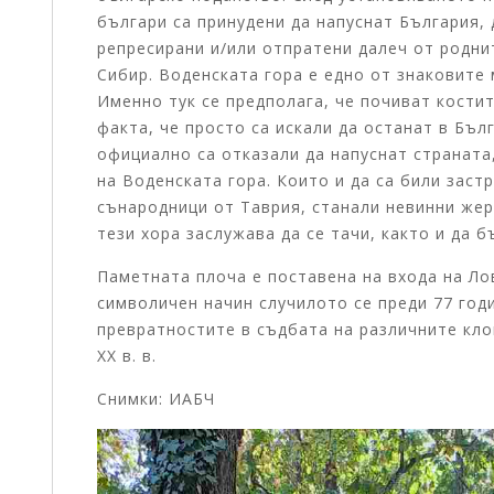
българи са принудени да напуснат България, 
репресирани и/или отпратени далеч от роднит
Сибир. Воденската гора е едно от знаковите 
Именно тук се предполага, че почиват костит
факта, че просто са искали да останат в Бъл
официално са отказали да напуснат страната
на Воденската гора. Които и да са били заст
сънародници от Таврия, станали невинни жер
тези хора заслужава да се тачи, както и да 
Паметната плоча е поставена на входа на Ло
символичен начин случилото се преди 77 год
превратностите в съдбата на различните кло
ХХ в. в.
Снимки: ИАБЧ