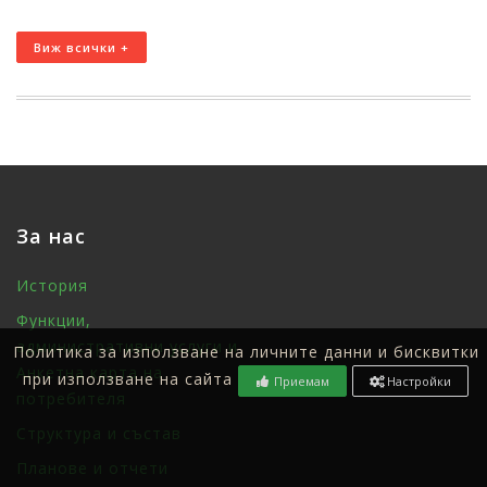
Виж всички +
За нас
История
Функции,
административни услуги и
Политика за използване на личните данни и бисквитки
Анкетна карта на
при използване на сайта
Приемам
Настройки
потребителя
Структура и състав
Планове и отчети