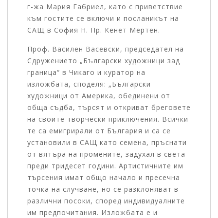
г-жа Мария Габриел, като с приветствие
към гостите се включи и посланикът на
САЩ в София Н. Пр. Кенет Мертен.
Проф. Василен Васевски, председател на
Сдружението „Български художници зад
граница“ в Чикаго и куратор на
изложбата, споделя: „Български
художници от Америка, обединени от
обща съдба, търсят и откриват бреговете
на своите творчески приключения. Всички
те са емигрирали от България и са се
установили в САЩ като семена, пръснати
от вятъра на промените, задухал в света
преди тридесет години. Артистичните им
търсения имат общо начало и пресечна
точка на случване, но се разклоняват в
различни посоки, според индивидуалните
им предпочитания. Изложбата е и