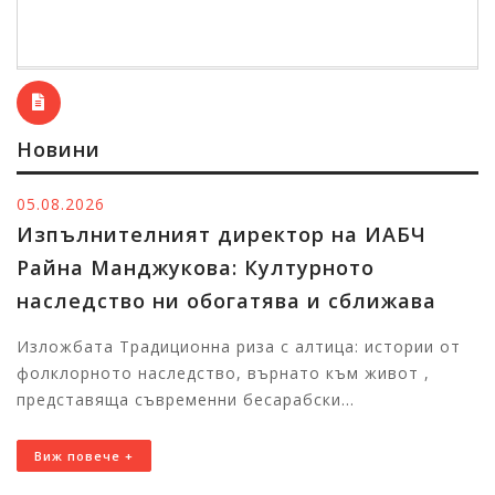
Новини
04.08.2026
Развитието на българските общности в
Австралия, Нова Зеландия и Канада
беше акцент в поредица работна
срещи, проведени от изпълнителния
директор на ИАБЧ Райна Манджукова
Българският език, култура, образование и фолклор
бяха във фокуса на работните срещи на
изпълнителния директор на ИАБЧ Райна Манджукова
с п...