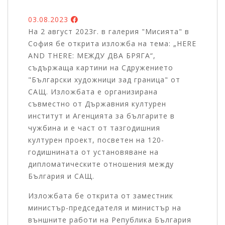
03.08.2023
На 2 август 2023г. в галерия "Мисията" в
София бе открита изложба на тема: „HERE
AND THERE: МЕЖДУ ДВА БРЯГА“,
съдържаща картини на Сдружението
"Български художници зад граница" от
САЩ. Изложбата е организирана
съвместно от Държавния културен
институт и Агенцията за българите в
чужбина и е част от тазгодишния
културен проект, посветен на 120-
годишнината от установяване на
дипломатическите отношения между
България и САЩ.
Изложбата бе открита от заместник
министър-председателя и министър на
външните работи на Република България