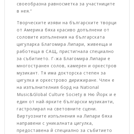
своеобразна равносметка за участниците
в нея.“
Творческите изяви на българските творци
от Америка бяха красиво допълнени от
соловите изпълнения на българската
цигуларка Благомира Липари, живееща и
работеща в САЩ, пристигнала специално
за събитието. Г-жа Благомира Липари е
многостранен солов, камерен и оркестров
музикант. Тя има докторска степен за
цигулка и оркестрово дирижиране. Член е
на изпълнителния борд на National
Music&Global Culture Society в Ню Йорк и е
един от най-ярките български музиканти,
гастролирал на световните сцени.
Виртуозните изпълнения на Липари бяха
направени с уникалната цигулка,
предоставена й специално за събитието