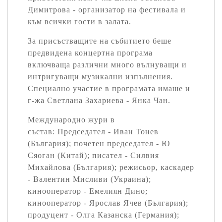
Димитрова - организатор на фестивала и
към всички гости в залата.
За присъстващите на събитието беше
предвидена концертна програма
включваща различни много вълнуващи и
интригуващи музикални изпълнения.
Специално участие в програмата имаше и
г-жа Светлана Захариева - Янка Чан.
Международно жури в
състав: Председател - Иван Тонев
(България); почетен председател - Ю
Сяоган (Китай); писател - Силвия
Михайлова (България); режисьор, каскадер
- Валентин Мисливи (Украина);
кинооператор - Емелиян Дино;
кинооператор - Ярослав Ячев (България);
продуцент - Олга Казанска (Германия);