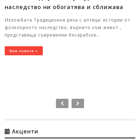
наследство ни обогатява и сближава
Изложбата Традиционна риза с алтица: истории от
фолклорното наследство, върнато към живот ,
представяща съвременни бесарабски...
Виж повече +
Акценти