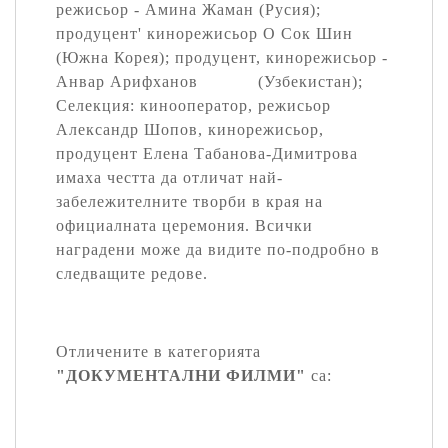
режисьор - Амина Жаман (Русия);
продуцент' кинорежисьор О Сок Шин
(Южна Корея); продуцент, кинорежисьор -
Анвар Арифханов (Узбекистан);
Селекция: кинооператор, режисьор
Александр Шопов, кинорежисьор,
продуцент Елена Табанова-Димитрова
имаха честта да отличат най-
забележителните творби в края на
официалната церемония. Всички
наградени може да видите по-подробно в
следващите редове.
Отличените в категорията
"ДОКУМЕНТАЛНИ ФИЛМИ"
са: