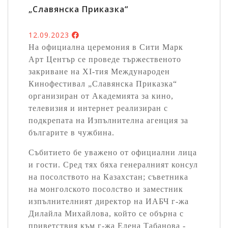
„Славянска Приказка“
12.09.2023
На официална церемония в Сити Марк
Арт Център се проведе тържественото
закриване на XI-тия Международен
Кинофестивал „Славянска Приказка“
организиран от Академията за кино,
телевизия и интернет реализиран с
подкрепата на Изпълнителна агенция за
българите в чужбина.
Събитието бе уважено от официални лица
и гости. Сред тях бяха генералният консул
на посолството на Казахстан; съветника
на монголското посолство и заместник
изпълнителният директор на ИАБЧ г-жа
Дилайла Михайлова, който се обърна с
приветствия към г-жа Елена Табанова -