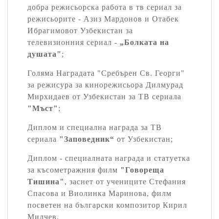
добра режисьорска работа в тв сериал за
режисьорите - Азиз Мардонов и Отабек
Ибрагимовот Узбекистан за
телевизионния сериал -
„Болката на
душата"
;
Голяма Наградата "Сребърен Св. Георги"
за режисура за кинорежисьора Дилмурад
Мирхидаев от Узбекистан за ТВ сериала
"Мъст"
;
Диплом и специална награда за ТВ
сериала
"Заповедник“
от Узбекистан;
Диплом - специалната награда и статуетка
за късометражния филм
"Говореща
Тишина"
, заснет от учениците Стефания
Спасова и Виолинка Маринова, филм
посветен на български композитор Кирил
Милчев.