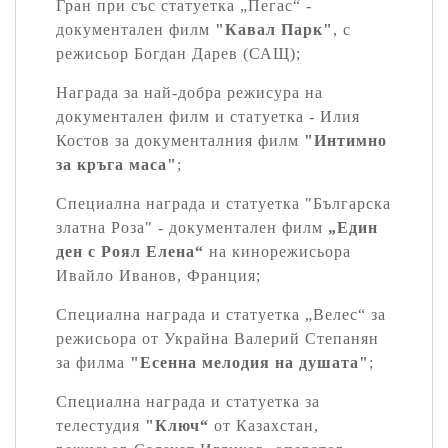
Гран при със статуетка „Пегас“ -
документален филм
"Кавал Парк"
, с
режисьор Богдан Дарев (САЩ);
Награда за най-добра режисура на
документален филм и статуетка - Илия
Костов за документалния филм
"Интимно
за кръга маса"
;
Специална награда и статуетка "Българска
златна Роза" - документален филм
„Един
ден с Роял Елена“
на кинорежисьора
Ивайло Иванов, Франция;
Специална награда и статуетка „Велес“ за
режисьора от Украйна Валерий Степанян
за филма
"Есенна мелодия на душата"
;
Специална награда и статуетка за
телестудия
"Ключ“
от Казахстан,