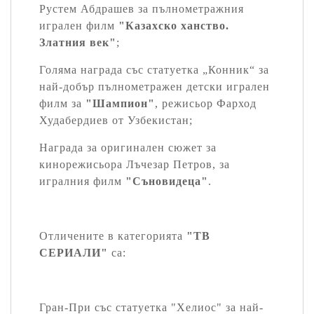
Рустем Абдрашев за пълнометражния
игрален филм
"Казахско ханство.
Златния век"
;
Голяма награда със статуетка „Конник“ за
най-добър пълнометражен детски игрален
филм за
"Шампион"
, режисьор Фарход
Худабердиев от Узбекистан;
Награда за оригинален сюжет за
кинорежисьора Лъчезар Петров, за
игралния филм
"Съновидеца"
.
Отличените в категорията
"ТВ
СЕРИАЛИ"
са:
Гран-При със статуетка "Хелиос" за най-