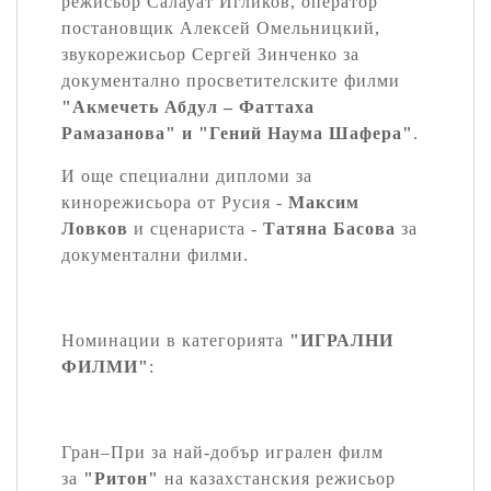
режисьор Салауат Игликов, оператор
постановщик Алексей Омельницкий,
звукорежисьор Сергей Зинченко за
документално просветителските филми
"Акмечеть Абдул – Фаттаха
Рамазанова" и "Гений Наума Шафера"
.
И още специални дипломи за
кинорежисьора от Русия -
Максим
Ловков
и сценариста -
Татяна Басова
за
документални филми.
Номинации в категорията
"ИГРАЛНИ
ФИЛМИ"
:
Гран–При за най-добър игрален филм
за
"Ритон"
на казахстанския режисьор