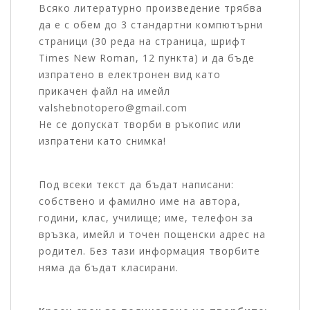
Всяко литературно произведение трябва
да е с обем до 3 стандартни компютърни
страници (30 реда на страница, шрифт
Times New Roman, 12 пункта) и да бъде
изпратено в електронен вид като
прикачен файл на имейл
valshebnotopero@gmail.com
Не се допускат творби в ръкопис или
изпратени като снимка!
Под всеки текст да бъдат написани:
собствено и фамилно име на автора,
години, клас, училище; име, телефон за
връзка, имейл и точен пощенски адрес на
родител. Без тази информация творбите
няма да бъдат класирани.