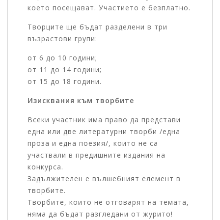
което посещават. Участието е безплатно.
Творците ще бъдат разделени в три
възрастови групи:
от 6 до 10 години;
от 11 до 14 години;
от 15 до 18 години.
Изисквания към творбите
Всеки участник има право да представи
една или две литературни творби /една
проза и една поезия/, които не са
участвали в предишните издания на
конкурса.
Задължителен е вълшебният елемент в
творбите.
Творбите, които не отговарят на темата,
няма да бъдат разгледани от журито!