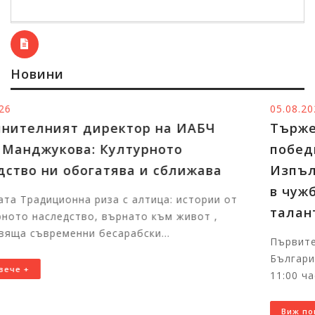
Новини
05.08.2026
Тържественото награждаване на
победителите в конкурсите на
Изпълнителната агенция за българите
в чужбина ще събере в София
талантливи български деца от цял свят
Първите отличени участници вече пристигнаха в
България за церемонията На 7 август 2026 г. от
11:00 часа в Националния дворец на децата щ...
Виж повече +