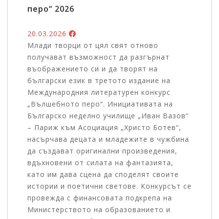
перо“ 2026
20.03.2026
Млади творци от цял свят отново
получават възможност да разгърнат
въображението си и да творят на
български език в третото издание на
Международния литературен конкурс
„Вълшебното перо“. Инициативата на
Българско неделно училище „Иван Вазов“
– Париж към Асоциация „Христо Ботев“,
насърчава децата и младежите в чужбина
да създават оригинални произведения,
вдъхновени от силата на фантазията,
като им дава сцена да споделят своите
истории и поетични светове. Конкурсът се
провежда с финансовата подкрепа на
Министерството на образованието и