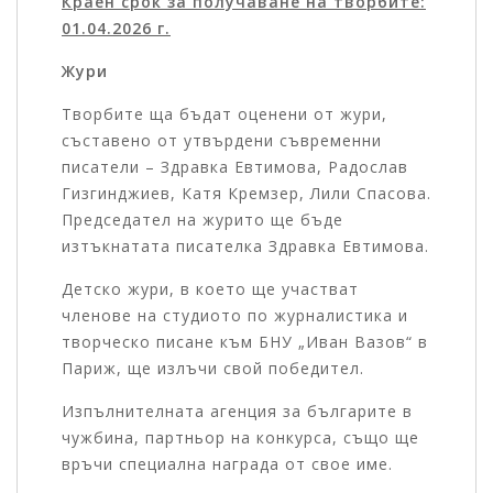
Краен срок за получаване на творбите:
01.04.2026 г.
Жури
Творбите ща бъдат оценени от жури,
съставено от утвърдени съвременни
писатели – Здравка Евтимова, Радослав
Гизгинджиев, Катя Кремзер, Лили Спасова.
Председател на журито ще бъде
изтъкнатата писателка Здравка Евтимова.
Детско жури, в което ще участват
членове на студиото по журналистика и
творческо писане към БНУ „Иван Вазов“ в
Париж, ще излъчи свой победител.
Изпълнителната агенция за българите в
чужбина, партньор на конкурса, също ще
връчи специална награда от свое име.