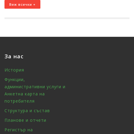
Виж всички +
За нас
История
Функции,
административни услуги и
Анкетна карта на
потребителя
Структура и състав
Планове и отчети
Регистър на