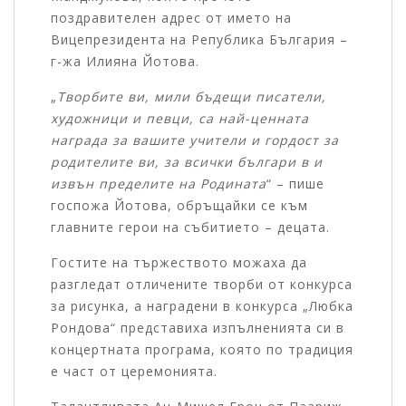
поздравителен адрес от името на
Вицепрезидента на Република България –
г-жа Илияна Йотова.
„
Творбите ви, мили бъдещи писатели,
художници и певци, са най-ценната
награда за вашите учители и гордост за
родителите ви, за всички българи в и
извън пределите на Родината
“ – пише
госпожа Йотова, обръщайки се към
главните герои на събитието – децата.
Гостите на тържеството можаха да
разгледат отличените творби от конкурса
за рисунка, а наградени в конкурса „Любка
Рондова“ представиха изпълненията си в
концертната програма, която по традиция
е част от церемонията.