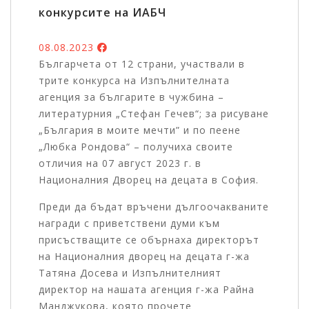
конкурсите на ИАБЧ
08.08.2023
Българчета от 12 страни, участвали в
трите конкурса на Изпълнителната
агенция за българите в чужбина –
литературния „Стефан Гечев“; за рисуване
„България в моите мечти” и по пеене
„Любка Рондова“ – получиха своите
отличия на 07 август 2023 г. в
Националния Дворец на децата в София.
Преди да бъдат връчени дългоочакваните
награди с приветствени думи към
присъстващите се обърнаха директорът
на Националния дворец на децата г-жа
Татяна Досева и Изпълнителният
директор на нашата агенция г-жа Райна
Манджукова, която прочете