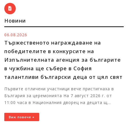
Новини
05.08.2026
Изпълнителният директор на ИАБЧ
Райна Манджукова: Културното
наследство ни обогатява и сближава
Изложбата Традиционна риза с алтица: истории от
фолклорното наследство, върнато към живот ,
представяща съвременни бесарабски...
Виж повече +