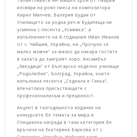
Талантливата Ан-Мишел Ерон от Паариж
изсвири на роял пиеса на композитора
Кирил Милчев; Валерия Будаи от
Училището за родна реч в Будапеща ни
усмихна с песента „Усмивка“; а
изпълнението на 8-годишния Иван Иванов
от с. Чийшия, Украйна, на „Прочуло се
малко момче“ за малко да накара гостите
в залата да заиграят хоро. Ансамбъл
„Звездици“ от Българско неделно училище
„Родолюбие“, Болград, Украйна, които
изпълниха песента „Седнала е Гинка“,
впечатлиха присъстващите с
професионализъм и прецизност.
Акцент в тазгодишното издание на
конкурсите бе темата за мира и
Специална награда в тази категория бе
връчена на Екатерина Баркова от с.
Суворово, Украйна. Нейният клип