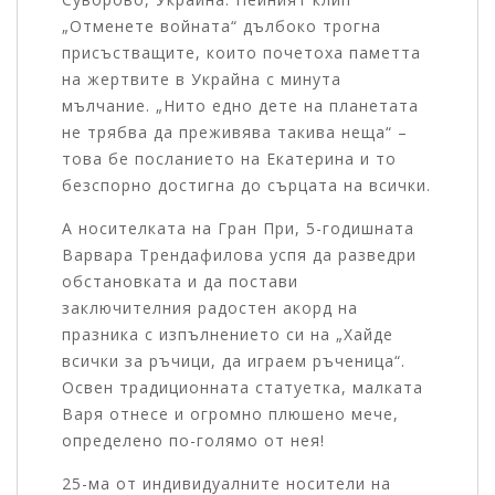
„Отменете войната“ дълбоко трогна
присъстващите, които почетоха паметта
на жертвите в Украйна с минута
мълчание. „Нито едно дете на планетата
не трябва да преживява такива неща“ –
това бе посланието на Екатерина и то
безспорно достигна до сърцата на всички.
А носителката на Гран При, 5-годишната
Варвара Трендафилова успя да разведри
обстановката и да постави
заключителния радостен акорд на
празника с изпълнението си на „Хайде
всички за ръчици, да играем ръченица“.
Освен традиционната статуетка, малката
Варя отнесе и огромно плюшено мече,
определено по-голямо от нея!
25-ма от индивидуалните носители на