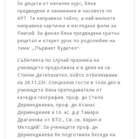
За децата от начален курс, бяха
предвидени и занимания в часовете по
АРТ. Те направиха табло, а най-малките
направиха картички и изгледаха филм за
Паисий. За финал бяха предвидени кратък
рецитал и открит урок по родолюбие на
тема: ,,Първият будител".
Събитията по случай празника на
училището продължиха и в деня на св.
Стилян Детепазител, който отбелязваме
на 26.11.23г. Специални гости в този ден в
училището бяха преподаватели от
катедра география, проф. дн Стела
Дерменджиева, проф. дн Атанас
Дерменджиев и гл. ас. д-р Тамара
Драганова от ВТУ,, Св. св. Кирил и
Методий“. За учениците проф. дн
Дерменджиева бе подготвила беседа на