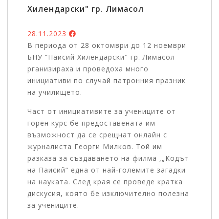
Хилендарски" гр. Лимасол
28.11.2023
В периода от 28 октомври до 12 ноември
БНУ ”Паисий Хилендарски" гр. Лимасол
рганизираха и проведоха много
инициативи по случай патронния празник
на училището.
Част от инициативите за учениците от
горен курс бе предоставената им
възможност да се срещнат онлайн с
журналиста Георги Милков. Той им
разказа за създаването на филма ,„Кодът
на Паисий“ една от най-големите загадки
на науката. След края се проведе кратка
дискусия, която бе изключително полезна
за учениците.