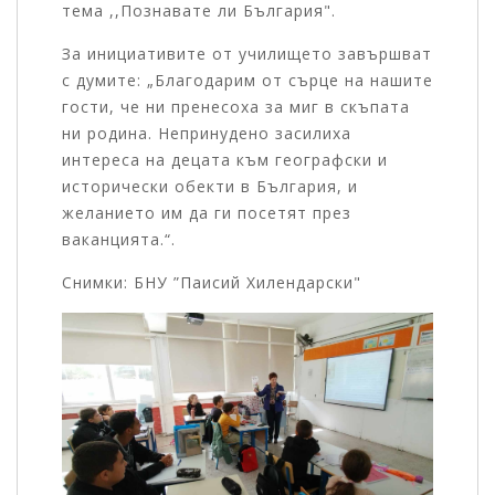
тема ,,Познавате ли България".
За инициативите от училището завършват
с думите: „Благодарим от сърце на нашите
гости, че ни пренесоха за миг в скъпата
ни родина. Непринудено засилиха
интереса на децата към географски и
исторически обекти в България, и
желанието им да ги посетят през
ваканцията.“.
Снимки: БНУ ”Паисий Хилендарски"