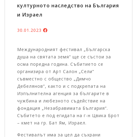
културното наследство на България
и Израел
30.01.2023
Международният фестивал „Българска
душа на святата земя“ ще се състои за
осма поредна година. Събитието се
организира от Арт Салон „Сели“
съвместно с общество „Димчо
Дебелянов“, както и с подкрепата на
Изпълнителна агенция за българите в
чужбина и любезното съдействие на
фондация „Незабравимата България“.
Събитето е под егидата на г-н Цвика Брот
– кмет на гр. Бат Ям, Израел.
Фестивалът има за цел да съхрани