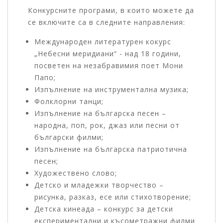
Конкурсните програми, в които можете да
се включите са в следните направления:
Международен литературен кокурс
„Небесни меридиани“ - над 18 години,
посветен на незабравимия поет Мони
Папо;
Изпълнение на инструментална музика;
Фолклорни танци;
Изпълнение на българска песен –
народна, поп, рок, джаз или песни от
български филми;
Изпълнение на българска патриотична
песен;
Художествено слово;
Детско и младежки творчество –
рисунка, разказ, есе или стихотворение;
Детска кинеада – конкурс за детски
експериментални и късометражни филми