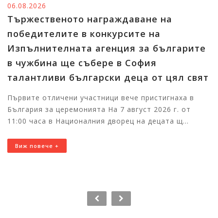
05.08.2026
граждаване на
Изпълнителният 
онкурсите на
Райна Манджукова
генция за българите
наследство ни об
ере в София
Изложбата Традиционна 
рски деца от цял свят
фолклорното наследств
представяща съвременни
ници вече пристигнаха в
а На 7 август 2026 г. от
Виж повече +
я дворец на децата щ...