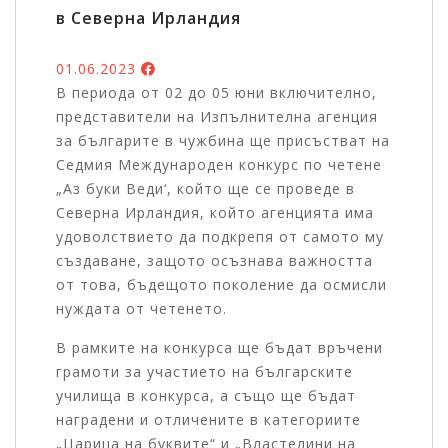
в Северна Ирландия
01.06.2023
В периода от 02 до 05 юни включително,
представители на Изпълнителна агенция
за българите в чужбина ще присъстват на
Седмия Международен конкурс по четене
„Аз буки Веди‘, който ще се проведе в
Северна Ирландия, който агенцията има
удоволствието да подкрепя от самото му
създаване, защото осъзнава важността
от това, бъдещото поколение да осмисли
нуждата от четенето.
В рамките на конкурса ще бъдат връчени
грамоти за участието на българските
училища в конкурса, а също ще бъдат
наградени и отличените в категориите
„Царица на буквите“ и „Властелини на