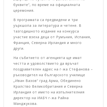
буквите“, по време на официалната
церемония.
В програмата са предвидени и три
уъркшопа за литература и четене. В
тазгодишното издание на конкурса
участие взеха деца от Румъния, Испания,
Франция, Северна Ирландия и много
други.
На събитието от агенцията ще имат
честта и удоволствието да връчат
поздравителен адрес на г-жа Стефанова –
ръководител на българското училище
„Иван Вазов“ град Арма, Обединено
Кралство Великобритания и Северна
Ирландия от името на изпълнителния
директор на ИАБЧ г-жа Райна
Манджукова.