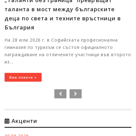
а“ превръщат
Българо-испанския к
у българските
„Естрейа“
ите връстници в
В сградата на Изпълнителна
в чужбина в София се прове
изпълнителния директор на 
ката професионална
Мандж...
стоя официалното
е участници във второто
Виж повече +
Акценти
30.06.2026