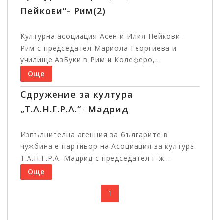
Пейкови“- Рим(2)
Културна асоциация Асен и Илия Пейкови-
Рим с председател Мариола Георгиева и
училище АзБуки в Рим и Колеферо,...
Още
Сдружение за култура
„Т.А.Н.Г.Р.А.“- Мадрид
Изпълнителна агенция за българите в
чужбина е партньор на Асоциация за култура
Т.А.Н.Г.Р.А. Мадрид с председател г-ж...
Още
1