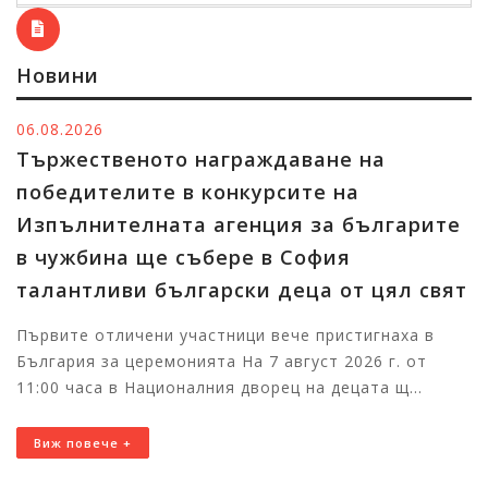
Новини
05.08.2026
ане на
Изпълнителният директо
е на
Райна Манджукова: Култу
за българите
наследство ни обогатява 
фия
Изложбата Традиционна риза с алт
а от цял свят
фолклорното наследство, върнато
представяща съвременни бесарабск
пристигнаха в
ст 2026 г. от
Виж повече +
а децата щ...