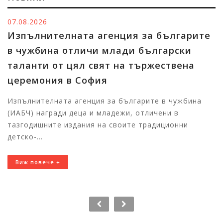
.2026
06.08
ълнителната агенция за българите
Тър
жбина отличи млади български
побе
нти от цял свят на тържествена
Изп
емония в София
в чу
тала
нителната агенция за българите в чужбина
) награди деца и младежи, отличени в
Първи
дишните издания на своите традиционни
Бълга
-...
11:00
повече +
Виж 