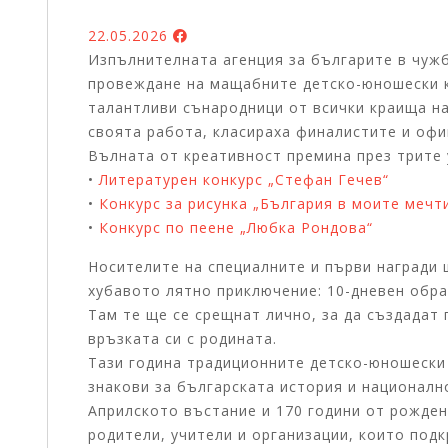
22.05.2026
Изпълнителната агенция за българите в чуж
провеждане на мащабните детско-юношески ко
талантливи сънародници от всички краища н
своята работа, класираха финалистите и офи
Вълната от креативност премина през трите
•
Литературен конкурс „Стефан Гечев“
•
Конкурс за рисунка „България в моите мечт
•
Конкурс по пеене „Любка Рондова“
Носителите на специалните и първи награди 
хубавото лятно приключение: 10-дневен обр
Там те ще се срещнат лично, за да създадат 
връзката си с родината.
Тази година традиционните детско-юношески 
знакови за българската история и националн
Априлското въстание и 170 години от рожден
родители, учители и организации, които подк