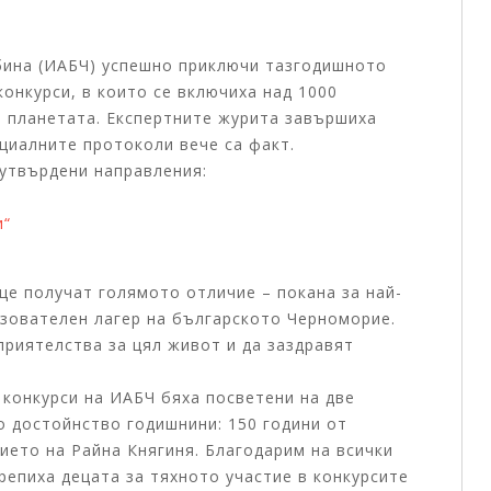
06.08.2026
Изпълнителни
бина (ИАБЧ) успешно приключи тазгодишното
Райна Манджу
нкурси, в които се включиха над 1000
наследство ни
а планетата. Експертните журита завършиха
циалните протоколи вече са факт.
Изложбата Традици
 утвърдени направления:
от фолклорното на
, представяща съвр
и“
Виж повече +
ще получат голямото отличие – покана за най-
азователен лагер на българското Черноморие.
приятелства за цял живот и да заздравят
конкурси на ИАБЧ бяха посветени на две
о достойнство годишнини: 150 години от
ието на Райна Княгиня. Благодарим на всички
репиха децата за тяхното участие в конкурсите