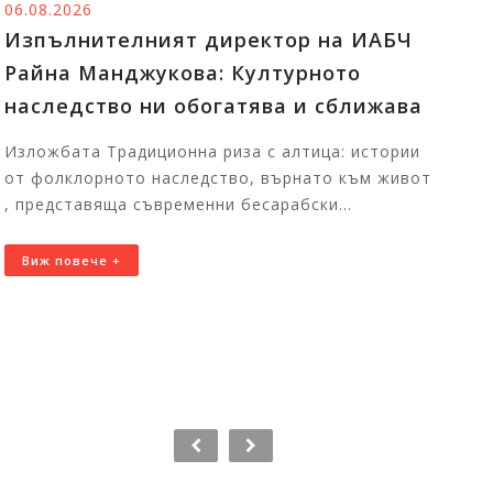
05.08.2026
ят директор на ИАБЧ
Тържественото 
кова: Културното
победителите в 
 обогатява и сближава
Изпълнителната
българите в чуж
онна риза с алтица: истории
София талантли
следство, върнато към живот
цял свят
еменни бесарабски...
Първите отличени уча
България за церемони
11:00 часа в Национал
Виж повече +