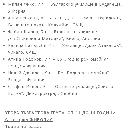
Милан Фико, 7 г. – Българско училище в Будапеща,
Унгария
Анна Генкова, 8 г. – БОКЦ „Св. Климент Охридски“,
Вашингтон окръг Колумбия, САЩ
Фабио Шалер, 7 г. – Българско училище
„Св.Св.Кирил и Методий“, Виена, Австрия
Ралица Батърсби, 6 г. – Училище „Джон Атанасов“,
Чикаго, САЩ
Атина Тодоров, 7 г. – БУ „Родна реч омайна“,
Бонди – Франция
Ниляй Джевдет, 9 г. – БУ „Родна реч омайна“,
Бонди – Франция
Стефан Илиев, 9 г. – Основно училище „Христо
Ботев“, Димитровград, Сърбия
ВТОРА ВЪЗРАСТОВА ГРУПА ОТ 11 ДО 14 ГОДИНИ
Категория ЖИВОПИС
Първа награда: