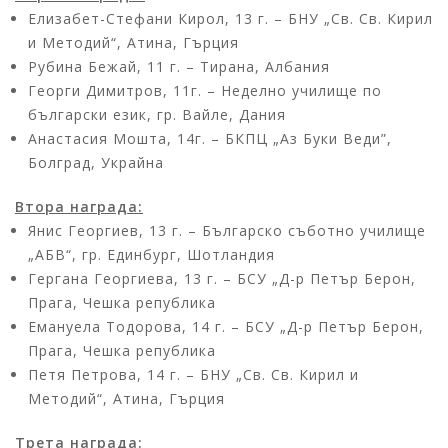
Елизабет-Стефани Кирол, 13 г. – БНУ „Св. Св. Кирил
и Методий“, Атина, Гърция
Рубина Бежай, 11 г. – Тирана, Албания
Георги Димитров, 11г. – Неделно училище по
български език, гр. Вайле, Дания
Анастасия Мошта, 14г. – БКПЦ „Аз Буки Веди”,
Болград, Украйна
Втора награда:
Янис Георгиев, 13 г. – Българско съботно училище
„АБВ“, гр. Единбург, Шотландия
Гергана Георгиева, 13 г. – БСУ „Д-р Петър Берон,
Прага, Чешка република
Емануела Тодорова, 14 г. – БСУ „Д-р Петър Берон,
Прага, Чешка република
Петя Петрова, 14 г. – БНУ „Св. Св. Кирил и
Методий“, Атина, Гърция
Трета награда: