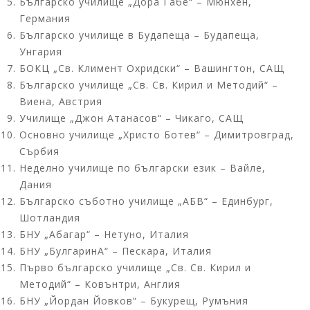
Българско училище „Дора Габе“ – Мюнхен,
Германия
Българско училище в Будапеща – Будапеща,
Унгария
БОКЦ „Св. Климент Охридски“ – Вашингтон, САЩ
Българско училище „Св. Св. Кирил и Методий“ –
Виена, Австрия
Училище „Джон Атанасов“ – Чикаго, САЩ
Основно училище „Христо Ботев“ – Димитровград,
Сърбия
Неделно училище по български език – Вайле,
Дания
Българско съботно училище „АБВ“ – Единбург,
Шотландия
БНУ „Абагар“ – Нетуно, Италия
БНУ „БулгаринА“ – Пескара, Италия
Първо българско училище „Св. Св. Кирил и
Методий“ – Ковънтри, Англия
БНУ „Йордан Йовков“ – Букурещ, Румъния