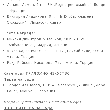
Даниел Димов, 9 г. – БУ „Родна реч омайна“, Бонди
– Франция
Виктория Аладинова, 9 г. – БНУ „Св. Климент
Охридски“ – Лимасол, Кипър
Трета награда:
Михаил Димитров Миленков, 10 г. – НБУ
„Азбукарчета“, Мадрид, Испания
Алкис Хадзопулос, 10 г. – БНУ „Паисий Хиледарски“,
Атина, Гърция
Рада Райкова Николова, 7 г. – Атина, Гърция
Категория ПРИЛОЖНО ИЗКУСТВО
Първа награда:
Теодор Атанасов, 10 г. – Българско училище „Дора
Габе“, Мюнхен, Германия
Втора и Трета награда не се присъждат
ПООЩРИТЕЛНА НАГРАДА