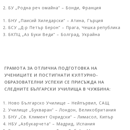
БУ „Родна реч омайна“ – Бонди, Франция
БНУ „Паисий Хиледарски“ – Атина, Гърция
БСУ „Д-р Петър Берон“ – Прага, Чешка република
БКПЦ „Аз Буки Веди“ – Болград, Украйна
ГРАМОТА
ЗА ОТЛИЧНА ПОДГОТОВКА НА
УЧЕНИЦИТЕ
И ПОСТИГНАТИ КУЛТУРНО-
ОБРАЗОВАТЕЛНИ УСПЕХИ СЕ ПРИСЪЖДА НА
СЛЕДНИТЕ БЪЛГАРСКИ УЧИЛИЩА В ЧУЖБИНА:
Ново Българско Училище – Нейпървил, САЩ
Училище „Букваран“ – Лондон, Великобритания
БНУ „Св. Климент Охридски“ – Лимасол, Кипър
НБУ „Азбукарчета“ – Мадрид, Испания