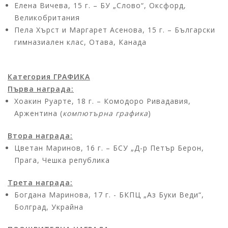
Елена Вичева, 15 г. – БУ „Слово“, Оксфорд,
Великобритания
Пела Хърст и Маргарет Асенова, 15 г. – Български
гимназиален клас, Отава, Канада
Категория ГРАФИКА
Първа награда:
Хоакин Руарте, 18 г. – Комодоро Ривадавия,
Аржентина (
компютърна графика
)
Втора награда:
Цветан Маринов, 16 г. – БСУ „Д-р Петър Берон,
Прага, Чешка република
Трета награда:
Богдана Маринова, 17 г. - БКПЦ „Аз Буки Веди“,
Болград, Украйна