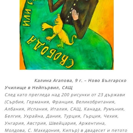
Калина Агапова, 9 г. – Ново Българско
Училище в Нейпървил, САЩ
След като прегледа над 200 рисунки от 23 държави
(Сърбия, Германия, Франция, Великобритания,
Албания, Испания, Италия, САЩ, Канада, Румъния,
Белгия, Украйна, Дания, Турция, Гърция, Чехия,
Унгария, Австрия, Швейцария, Аржентина,
Молдова, С. Македония, Кипър) в двадесет и петото