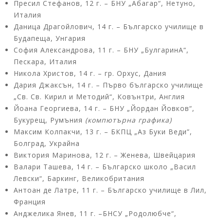
Пресил Стефанов, 12 г. – БНУ „Абагар“, Нетуно,
Италия
Даница Драгойлович, 14 г. – Българско училище в
Будапеща, Унгария
София Александрова, 11 г. – БНУ „БулгаринА“,
Пескара, Италия
Никола Христов, 14 г. – гр. Орхус, Дания
Дария Джаксън, 14 г. – Първо българско училище
„Св. Св. Кирил и Методий“, Ковънтри, Англия
Йоана Георгиева, 14 г. – БНУ „Йордан Йовков“,
Букурещ, Румъния
(компютърна графика)
Максим Колпакчи, 13 г. – БКПЦ „Аз Буки Веди”,
Болград, Украйна
Виктория Маринова, 12 г. – Женева, Швейцария
Валари Ташева, 14 г. – Българско школо „Васил
Левски“, Баркинг, Великобритания
Антоан де Латре, 11 г. – Българско училище в Лил,
Франция
Анджелика Янев, 11 г. –БНСУ „Родолюбче“,