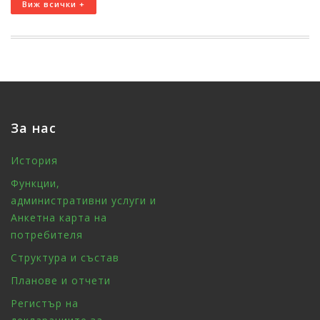
Виж всички +
За нас
История
Функции,
административни услуги и
Анкетна карта на
потребителя
Структура и състав
Планове и отчети
Регистър на