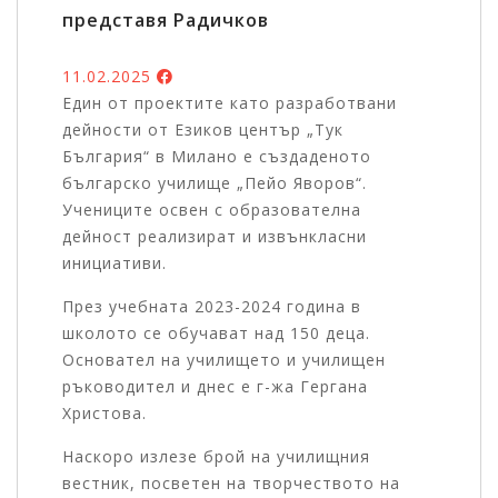
представя Радичков
11.02.2025
Един от проектите като разработвани
дейности от Езиков център „Тук
България“ в Милано е създаденото
българско училище „Пейо Яворов“.
Учениците освен с образователна
дейност реализират и извънкласни
инициативи.
През учебната 2023-2024 година в
школото се обучават над 150 деца.
Основател на училището и училищен
ръководител и днес е г-жа Гергана
Христова.
Наскоро излезе брой на училищния
вестник, посветен на творчеството на