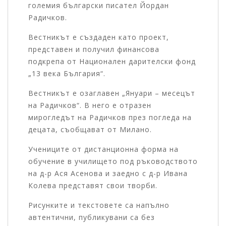
големия български писател Йордан
Радичков.
Вестникът е създаден като проект,
представен и получил финансова
подкрепа от Национален дарителски фонд
„13 века България“.
Вестникът е озаглавен „Я
нуари – месецът
на Радичков“. В него е отразен
мирогледът на Радичков през погледа на
децата, съобщават от Милано.
Учениците от дистанционна форма на
обучение в училището под ръководството
на д-р Ася Асенова и заедно с д-р Ивана
Колева представят свои творби.
Рисунките и текстовете са напълно
автентични, публикувани са без