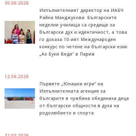
30.06.2026
Изпълнителният директор на ИАБЧ
Райна Манджукова: Българските
неделни училища са средище за
български дух и идентичност, а това
го доказа 10-ият Международен
конкурс по четене на български език
„Аз Буки Веди“ в Париж
12.06.2026
Първите „Юнашки игри“ на
Изпълнителната агенция за
българите в чужбина обединиха деца
от български общности в духа на
родолюбието и спорта
22.05.2026