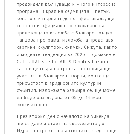
предвидили вълнуваща и много интересна
програма. В края на седмицата – петък,
когато е и първият ден от фестивала, ще
се състои официалното закриване на
прилежащата изложба с българо-гръцка
танцова програма. Изложбата представя:
картини, скулптори, снимки, бижута, както
и модните тенденции за 2025 г. Домакин е
CULTURAL site for ARTS Dimitris Lazarou,
като в центъра на гръцката столица ще
участват и български творци, които ще
присъстват в тридневните културни
събития. Изложбата разбира се, ще може
да бъде разгледана от 05 до 16 май
включително.
През втория ден с началото на уикенда
ще се даде и старт на екскурзията до
Идра – островът на артистите, където ще