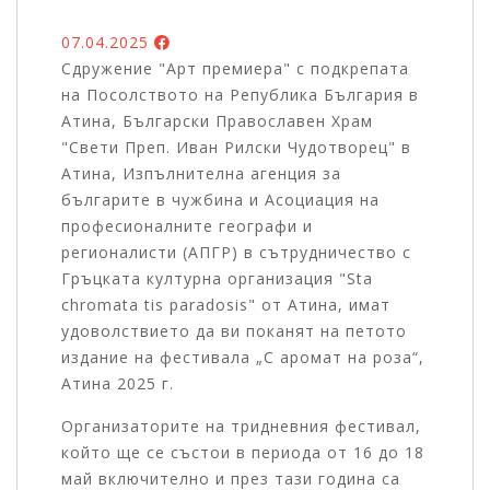
07.04.2025
Сдружение "Арт премиера" с подкрепата
на Посолството на Република България в
Атина, Български Православен Храм
"Свети Преп. Иван Рилски Чудотворец" в
Атина, Изпълнителна агенция за
българите в чужбина и Асоциация на
професионалните географи и
регионалисти (АПГР) в сътрудничество с
Гръцката културна организация "Sta
chromata tis paradosis" от Атина, имат
удоволствието да ви поканят на петото
издание на фестивала „С аромат на роза“,
Атина 2025 г.
Организаторите на тридневния фестивал,
който ще се състои в периода от 16 до 18
май включително и през тази година са