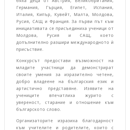
бяха деца от Австрия, Великобритания,
Германия, Гърция, Египет, Испания,
Италия, Кипър, Кувейт, Малта, Молдова,
Русия, САЩ и Франция. За първи път към
инициативата се присъединиха ученици от
Молдова, Русия и САЩ, което
допълнително разшири международното ѝ
присъствие.
Конкурсът предостави възможност на
младите участници да демонстрират
своите умения за изразително четене,
добро владеене на българския език и
артистично представяне. Изявите на
учениците впечатлиха журито с
увереност, старание и отношение към
българското слово.
Организаторите изразиха благодарност
към учителите и родителите, които с