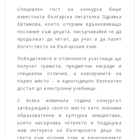
Специален гост на конкурса беше
известната българска писателка Здравка
Евтимова, която отправи вдъхновяващо
послание към децата, насърчавайки ги да
продължат да четат, да учат и да пазят
богатството на българския език.
Победителите и отличените участници ще
получат грамоти, предметни награди и
специални отличия, а класираните на
първо място – и едногодишен безплатен
достъп до електронни учебници.
С всяка изминала година конкурсът
затвърждава своето място като значима
образователна и културна инициатива,
която насърчава четенето и поддържа
жив интереса на българските деца по
света към родния език и националните