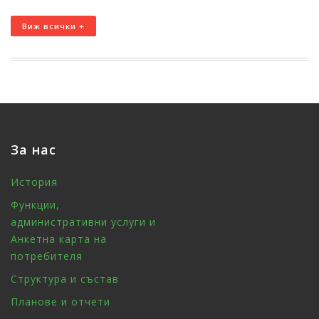
Виж всички +
За нас
История
Функции,
административни услуги и
Анкетна карта на
потребителя
Структура и състав
Планове и отчети