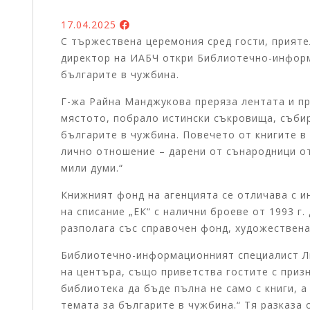
17.04.2025
С тържествена церемония сред гости, прияте
директор на ИАБЧ откри Библиотечно-информ
българите в чужбина.
Г-жа Райна Манджукова преряза лентата и пр
мястото, побрало истински съкровища, съби
българите в чужбина. Повечето от книгите в 
лично отношение – дарени от сънародници от
мили думи.“
Книжният фонд на агенцията се отличава с ин
на списание „ЕК“ с налични броеве от 1993 г.
разполага със справочен фонд, художествена
Библиотечно-информационният специалист Ли
на центъра, също приветства гостите с призн
библиотека да бъде пълна не само с книги, а 
темата за българите в чужбина.“ Тя разказа