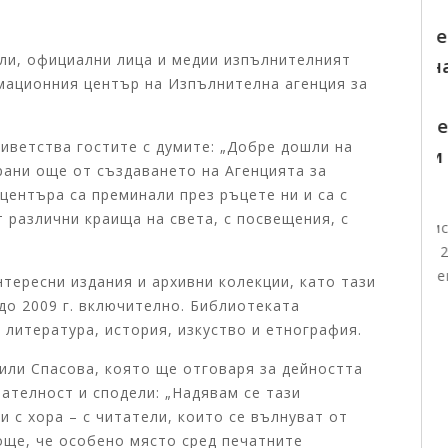
06.08.2026
Тържественото награждаване на
ли, официални лица и медии изпълнителният
победителите в конкурсите на
ационния център на Изпълнителна агенция за
Изпълнителната агенция за
българите в чужбина ще събере в
иветства гостите с думите: „Добре дошли на
София талантливи български деца от
рани още от създаването на Агенцията за
цял свят
центъра са преминали през ръцете ни и са с
 различни краища на света, с посвещения, с
Първите отличени участници вече пристигнаха в
България за церемонията На 7 август 2026 г. от
11:00 часа в Националния дворец на децата щ...
тересни издания и архивни колекции, като тази
 до 2009 г. включително. Библиотеката
Виж повече +
 литература, история, изкуство и етнография.
ли Спасова, която ще отговаря за дейността
ателност и сподели: „Надявам се тази
и с хора – с читатели, които се вълнуват от
 още, че особено място сред печатните