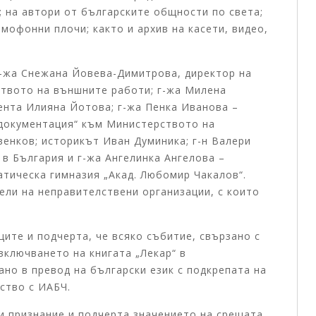
; на автори от българските общности по света;
амофонни плочи; както и архив на касети, видео,
г-жа Снежана Йовева-Димитрова, директор на
твото на външните работи; г-жа Милена
ента Илияна Йотова; г-жа Пенка Иванова –
 документация“ към Министерството на
венков; историкът Иван Думиника; г-н Валери
в България и г-жа Ангелинка Ангелова –
тическа гимназия „Акад. Любомир Чакалов“.
ли на неправителствени организации, с които
ите и подчерта, че всяко събитие, свързано с
 включването на книгата „Лекар“ в
ано в превод на български език с подкрепата на
ство с ИАБЧ.
 признание и подчерта значението на срещата