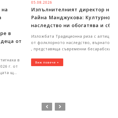
05.08.2026
04
Изпълнителният директор на ИАБЧ
Р
Райна Манджукова: Културното
в
наследство ни обогатява и сближава
б
с
Изложбата Традиционна риза с алтица: истории
д
от фолклорното наследство, върнато към живот
, представяща съвременни бесарабски...
Бъ
ф
Виж повече +
и
Ма