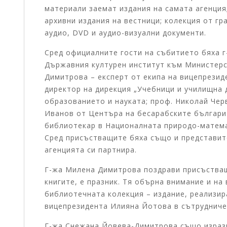
материали заемат издания на самата агенция
архивни издания на вестници; колекция от гр
аудио, DVD и аудио-визуални документи.
Сред официалните гости на събитието бяха 
Държавния културен институт към Министерс
Димитрова – експерт от екипа на вицепрезид
директор на дирекция „Учебници и училищна
образованието и науката; проф. Николай Чер
Иванов от Центъра на бесарабските българи 
библиотекар в Националната природо-матема
Сред присъстващите бяха също и представите
агенцията си партнира.
Г-жа Милена Димитрова поздрави присъстващ
книгите, е празник. Тя обърна внимание и на
библиотечната колекция – издание, реализир
вицепрезидента Илияна Йотова в сътрудниче
Г-жа Снежана Йовева-Димитрова също изрази