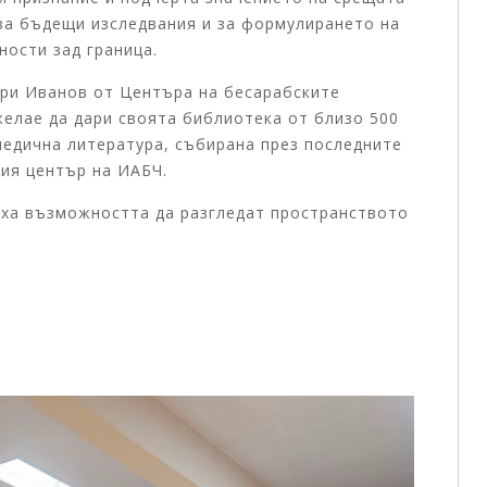
за бъдещи изследвания и за формулирането на
ости зад граница.
лери Иванов от Центъра на бесарабските
желае да дари своята библиотека от близо 500
педична литература, събирана през последните
ия център на ИАБЧ.
аха възможността да разгледат пространството