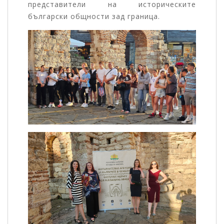
представители на историческите
български общности зад граница.