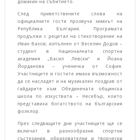
домакин на събитието.
След приветствените слова на
официалните гости прозвуча химнът на
Република България. Програмата
продължи с рецитал на стихотворение на
Иван Вазов, изпълнен от Веселин Додов –
студент в Националната спортна
академия „Васил Левски“ и Йоана
Йорданова – ученичка от София.
Участниците и гостите имаха възможност
да се насладят и на музикален поздрав от
гайдарите към Обединената общинска
школа по изкуствата – Несебър, които
представиха богатството на българския
фолклор.
През следващите дни участниците ще се
включат в разнообразни спортни
състезания, образователни и творчески