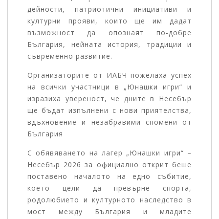
дейности, патриотични инициативи и
културни прояви, които ще им дадат
възможност да опознаят по-добре
България, нейната история, традиции и
съвременно развитие.
Организаторите от ИАБЧ пожелаха успех
на всички участници в „Юнашки игри“ и
изразиха увереност, че дните в Несебър
ще бъдат изпълнени с нови приятелства,
вдъхновение и незабравими спомени от
България
С обявяването на лагер „Юнашки игри“ –
Несебър 2026 за официално открит беше
поставено началото на едно събитие,
което цели да превърне спорта,
родолюбието и културното наследство в
мост между България и младите