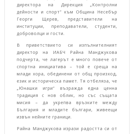
директора на Дирекция „Контролни
дейности и спорт“ към Община Несебър
Георги Щерев, представители на
институции, преподаватели, студенти,
доброволци и гости.
В приветствието си изпълнителният
директор на ИАБЧ Райна Манджукова
подчерта, че лагерът е много повече от
спортна инициатива – той е среща на
млади хора, обединени от общ произход,
език и историческа памет. Тя отбеляза, че
„Юнашки игри“ възражда една ценна
традиция с нов облик, но със същата
мисия – да укрепва връзките между
България и младите българи, живеещи
извън нейните граници.
Райна Манджукова изрази радостта си от