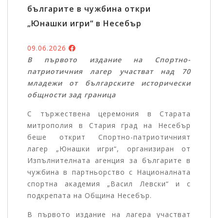
българите в чужбина откри
„Юнашки игри“ в Несебър
09.06.2026
В първото издание на Спортно-
патриотичния лагер участват над 70
младежи от българските исторически
общности зад граница
С тържествена церемония в Старата
митрополия в Стария град на Несебър
беше открит Спортно-патриотичният
лагер „Юнашки игри“, организиран от
Изпълнителната агенция за българите в
чужбина в партньорство с Националната
спортна академия „Васил Левски“ и с
подкрепата на Община Несебър.
В първото издание на лагера участват