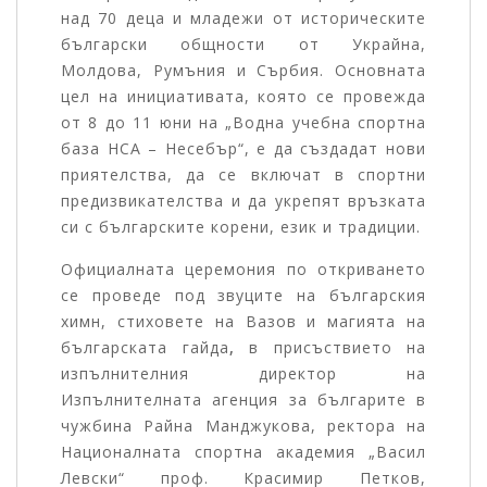
над 70 деца и младежи от историческите
български общности от Украйна,
Молдова, Румъния и Сърбия. Основната
цел на инициативата, която се провежда
от 8 до 11 юни на „Водна учебна спортна
база НСА – Несебър“, е да създадат нови
приятелства, да се включат в спортни
предизвикателства и да укрепят връзката
си с българските корени, език и традиции.
Официалната церемония по откриването
се проведе под звуците на българския
химн, стиховете на Вазов и магията на
българската гайда
,
в присъствието на
изпълнителния директор на
Изпълнителната агенция за българите в
чужбина Райна Манджукова, ректора на
Националната спортна академия „Васил
Левски“ проф. Красимир Петков,