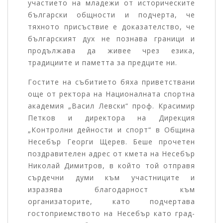
участието на младежи от историческите
български общности и подчерта, че
тяхното присъствие е доказателство, че
българският дух не познава граници и
продължава да живее чрез езика,
традициите и паметта за предците ни.
Гостите на събитието бяха приветствани
още от ректора на Националната спортна
академия „Васил Левски“ проф. Красимир
Петков и директора на Дирекция
„Контролни дейности и спорт“ в Община
Несебър Георги Щерев. Беше прочетен
поздравителен адрес от кмета на Несебър
Николай Димитров, в който той отправя
сърдечни думи към участниците и
изразява благодарност към
организаторите, като подчертава
гостоприемството на Несебър като град-