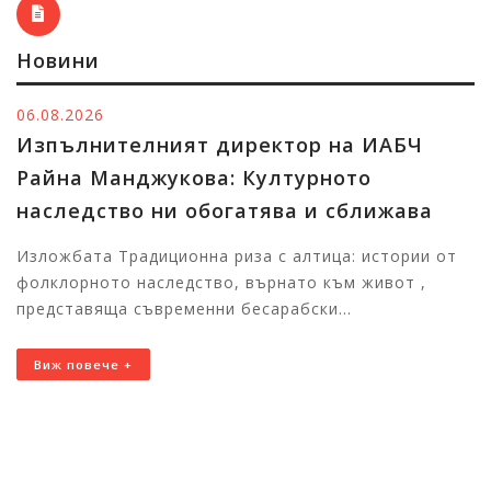
Новини
05.08.2026
тор на ИАБЧ
Тържественото награж
лтурното
победителите в конкур
ва и сближава
Изпълнителната агенц
в чужбина ще събере в
 алтица: истории от
талантливи български 
нато към живот ,
абски...
Първите отличени участници в
България за церемонията На 7 
11:00 часа в Националния двор
Виж повече +