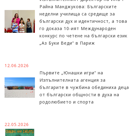
Райна Манджукова: Българските
неделни училища са средище за
български дух и идентичност, а това
го доказа 10-ият Международен
конкурс по четене на български език
„Аз Буки Веди“ в Париж
12.06.2026
Първите „Юнашки игри“ на
Изпълнителната агенция за
българите в чужбина обединиха деца
от български общности в духа на
родолюбието и спорта
22.05.2026