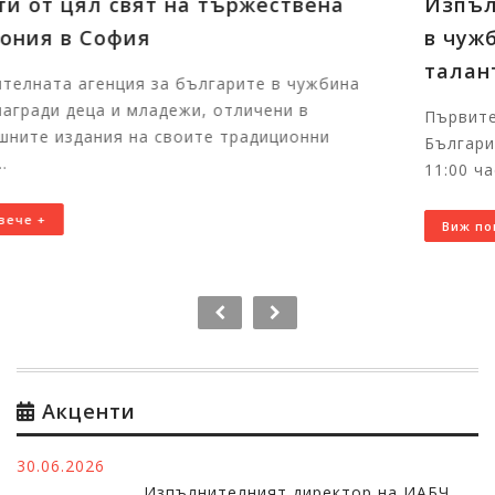
Изпълнителната агенция за българите
в чужбина ще събере в София
талантливи български деца от цял свят
Първите отличени участници вече пристигнаха в
България за церемонията На 7 август 2026 г. от
11:00 часа в Националния дворец на децата щ...
Виж повече +
Акценти
30.06.2026
Изпълнителният директор на ИАБЧ