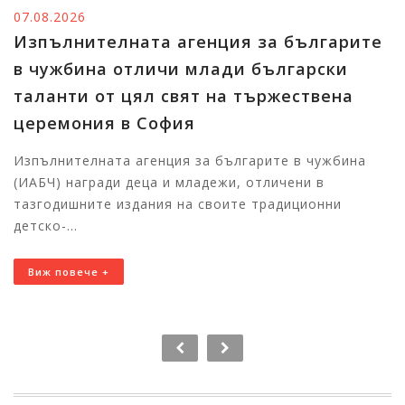
.2026
06.08
ълнителната агенция за българите
Тър
жбина отличи млади български
побе
нти от цял свят на тържествена
Изп
емония в София
в чу
тала
нителната агенция за българите в чужбина
) награди деца и младежи, отличени в
Първи
дишните издания на своите традиционни
Бълга
-...
11:00
повече +
Виж 