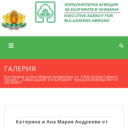
ГАЛЕРИЯ
Катерина и Ана Мария Андрееви от САЩ представиха
проект „ЗаВръщане в България“ пред ръководството
на ИАБЧ
Катерина и Ана Мария Андрееви от