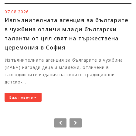
06.08.2026
ната агенция за българите
Тържествен
отличи млади български
победителит
цял свят на тържествена
Изпълнител
в София
в чужбина щ
талантливи 
 агенция за българите в чужбина
 деца и младежи, отличени в
Първите отличе
здания на своите традиционни
България за цер
11:00 часа в На
Виж повече +