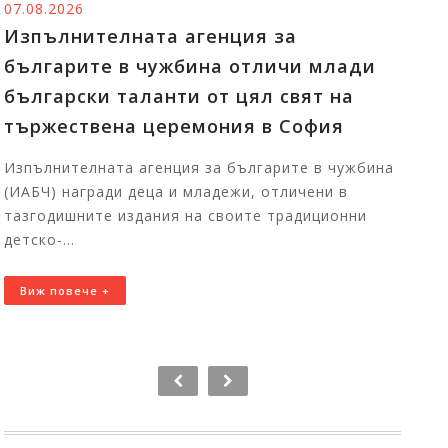
07.08.2026
06
Изпълнителната агенция за
Т
българите в чужбина отличи млади
п
български таланти от цял свят на
И
тържествена церемония в София
б
С
Изпълнителната агенция за българите в чужбина
ц
(ИАБЧ) награди деца и младежи, отличени в
тазгодишните издания на своите традиционни
П
детско-...
Бъ
11
Виж повече +