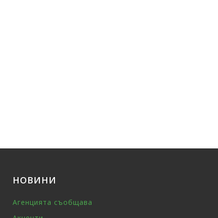
НОВИНИ
Агенцията съобщава
Акценти