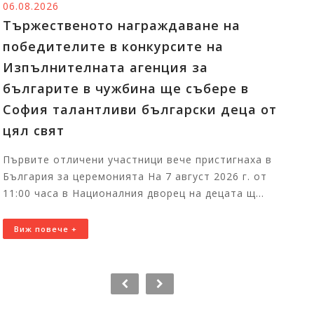
06.08.2026
04.
Тържественото награждаване на
Ра
победителите в конкурсите на
в 
Изпълнителната агенция за
бе
българите в чужбина ще събере в
ср
София талантливи български деца от
ди
цял свят
Бъл
фол
Първите отличени участници вече пристигнаха в
изп
България за церемонията На 7 август 2026 г. от
Ман
11:00 часа в Националния дворец на децата щ...
В
Виж повече +