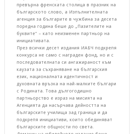
превърна френската столица в празник на
българското слово, а Изпълнителната
агенция за българите в чужбина за десета
поредна година беше до „Пазителите на
буквите“ – като неизменен партньор на
инициативата.
През всички десет издания ИАБЧ подкрепя
конкурса не само с награден фонд, но и с
последователната си ангажираност към
каузата за съхраняване на българския
език, националната идентичност и
духовната връзка на най-малките българи
с Родината. Това дългогодишно
партньорство е израз на мисията на
Агенцията да насърчава дейността на
българските училища зад граница и да
подкрепя инициативи, които обединяват
българските общности по света.
Домакин на юбилейното издание беше