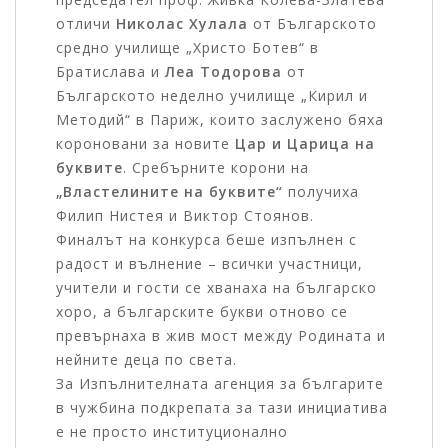
отличи
Николас Хулала
от Българското
средно училище „Христо Ботев“ в
Братислава и
Леа Тодорова
от
Българското неделно училище „Кирил и
Методий“ в Париж, които заслужено бяха
короновани за новите
Цар и Царица на
буквите
. Сребърните корони на
„Властелините на буквите“
получиха
Филип Нистея и Виктор Стоянов.
Финалът на конкурса беше изпълнен с
радост и вълнение – всички участници,
учители и гости се хванаха на българско
хоро, а българските букви отново се
превърнаха в жив мост между Родината и
нейните деца по света.
За Изпълнителната агенция за българите
в чужбина подкрепата за тази инициатива
е не просто институционално