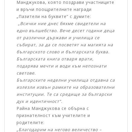
Манджукова, която поздрави участниците
и връчи поощрителните награди
„Пазители на буквите“ с думите:
„Всички ние днес бяхме свидетели на
едно вълшебство. Вече десет години деца
от различни държави и училища се
събират, за да се посветят на магията на
българското слово и българската буква.
Българската книга отваря врати,
подарява мечти и води към непознати
светове.
Българските неделни училища отдавна са
излезли извън рамките на образователни
институции. Те са средище за български
дух и идентичност“.
Райна Манджукова се обърна с
признателност към учителите и
родителите:
„Благодарим на негово величество –