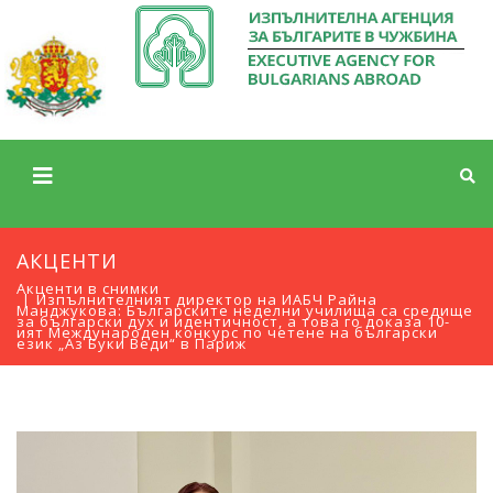
АКЦЕНТИ
Акценти в снимки
Изпълнителният директор на ИАБЧ Райна
Манджукова: Българските неделни училища са средище
за български дух и идентичност, а това го доказа 10-
ият Международен конкурс по четене на български
език „Аз Буки Веди“ в Париж