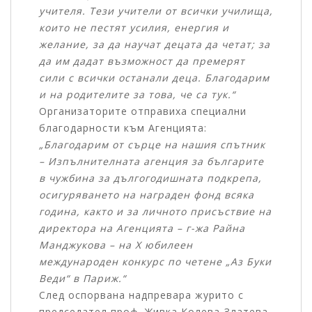
учителя. Тези учители от всички училища,
които не пестят усилия, енергия и
желание, за да научат децата да четат; за
да им дадат възможност да премерят
сили с всички останали деца. Благодарим
и на родителите за това, че са тук.“
Организаторите отправиха специални
благодарности към Агенцията:
„Благодарим от сърце на нашия спътник
– Изпълнителната агенция за българите
в чужбина за дългогодишната подкрепа,
осигуряването на награден фонд всяка
година, както и за личното присъствие на
директора на Агенцията – г-жа Райна
Манджукова – на X юбилеен
международен конкурс по четене „Аз Буки
Веди“ в Париж.“
След оспорвана надпревара журито с
председател проф. Живка Колева-Златева