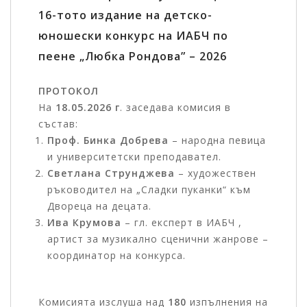
16-тото издание на детско-
юношески конкурс на ИАБЧ по
пеене „Любка Рондова” – 2026
ПРОТОКОЛ
На
18.05.2026 г
. заседава комисия в
състав:
Проф. Бинка Добрева
– народна певица
и университетски преподавател.
Светлана Струнджева
– художествен
ръководител на „Сладки пуканки“ към
Двореца на децата.
Ива Крумова
– гл. експерт в ИАБЧ ,
артист за музикално сценични жанрове –
координатор на конкурса.
Комисията изслуша над
180
изпълнения на