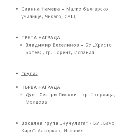
Сианна Начева
– Малко българско
училище, Чикаго, САЩ
ТРЕТА НАГРАДА
Владимир Веселинов –
БУ „Христо
Ботев: , гр. Торент, Испания
Група:
ПЪРВА НАГРАДА
Дует Сестри Писови
– гр. Твърдица,
Молдова
Вокална група „Чучулига“
- БУ „Бачо
Киро“. Алкоркон, Испания