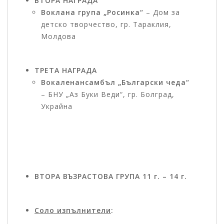
ВТОРА НАГРАДА
Воклана група „Росинка“
– Дом за
детско творчество, гр. Тараклия,
Молдова
ТРЕТА НАГРАДА
Вокаленансамбъл „Български чеда“
– БНУ „Аз Буки Веди“, гр. Болград,
Украйна
ВТОРА ВЪЗРАСТОВА ГРУПА 11 г. – 14 г.
Соло изпълнители
: