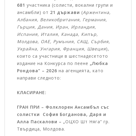
681
участника (солисти, вокални групи и
ансамбли) от
21 държави
(
Аржентина,
Албания, Великобритания, Германия,
Гърция, Дания, Иран, Ирландия,
Испания, Италия, Канада, Кипър,
Молдова, ОАЕ, Румъния, САЩ, Сърбия,
Украйна, Унгария, Франция, Швеция
),
които са участници в шестнадесетото
издание на Конкурса по пеене
„Любка
Рондова“ – 2026
на агенцията, като
направи следното:
КЛАСИРАНЕ:
ГРАН ПРИ –
Фолклорен Ансамбъл със
солистки София Богданова, Даря и
Алла Паскалови
–
„ОЦХО Шт Няга“ гр.
Твърдица, Молдова.