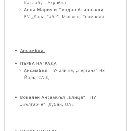
Катлабуг, Украйна
Анна Мария и Теодор Атанасови
–
БУ „Дора Габе“, Мюнхен, Германия
Ансамбли:
ПЪРВА НАГРАДА
Ансамбъл
– Училище, „Гергана“ Ню
Йорк, САЩ
Вокален Ансамбъл „Елица“
- НУ
„Българче“ Дубай, ОАЕ