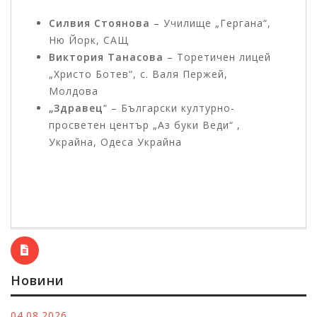
Силвия Стоянова
– Училище „Гергана“,
Ню Йорк, САЩ
Виктория Танасова
– Торетичен лицей
„Христо Ботев“, с. Валя Пержей,
Молдова
„Здравец
“ – Български културно-
просветен център „Аз буки Веди“ ,
Украйна, Одеса Украйна
Новини
04.08.2026