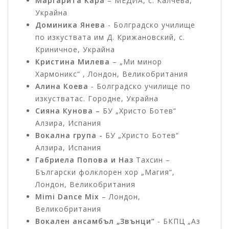
Маргарита Кара
– МЕДИА, с. Калчева,
Украйна
Доминика Янева
- Болградско училище
по изкуствата им Д. Крижановский, с.
Криничное, Украйна
Кристина Милева
– „Ми минор
Хармоникс“ , Лондон, Великобритания
Алина Коева
- Болградско училище по
изкустватас. Городне, Украйна
Сияна Кунова –
БУ „Христо Ботев“
Алзира, Испания
Вокална група -
БУ „Христо Ботев“
Алзира, Испания
Габриела Попова и Наз
Тахсин –
Български фолклорен хор „Магия“,
Лондон, Великобритания
Mimi Dance Mix
– Лондон,
Великобритания
Вокален ансамбъл „Звънци“
- БКПЦ „Аз