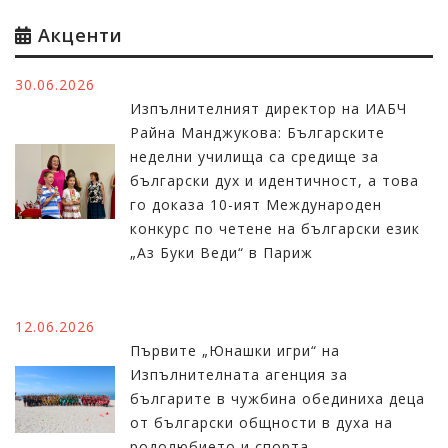
Акценти
30.06.2026
Изпълнителният директор на ИАБЧ
Райна Манджукова: Българските
неделни училища са средище за
български дух и идентичност, а това
го доказа 10-ият Международен
конкурс по четене на български език
„Аз Буки Веди“ в Париж
12.06.2026
Първите „Юнашки игри“ на
Изпълнителната агенция за
българите в чужбина обединиха деца
от български общности в духа на
родолюбието и спорта