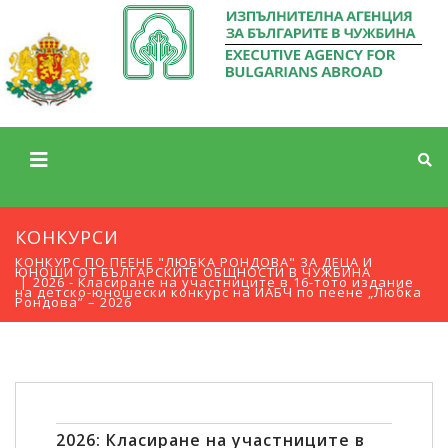
КОНКУРСИ
КОНКУРС ПО ПЕЕНЕ "ЛЮБКА РОНДОВА" ЗА ДЕЦА И
ЮНОШИ ОТ БЪЛГАРСКИТЕ ОБЩНОСТИ В ЧУЖБИНА
2026 - Класиране на участниците в 16-тото издание
на детско-юношески конкурс на ИАБЧ по пеене „Любка
Рондова” – 2026
2026: Класиране на участниците в