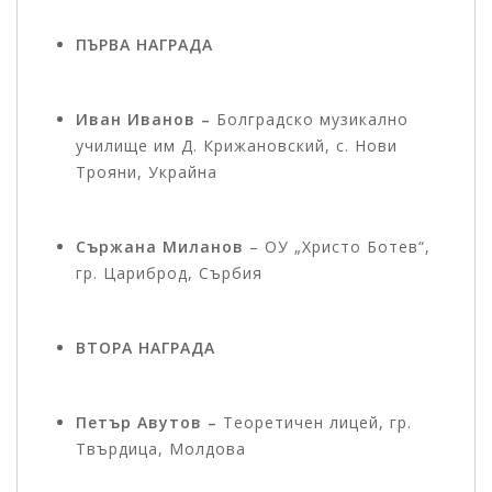
ПЪРВА НАГРАДА
Иван Иванов –
Болградско музикално
училище им Д. Крижановский, с. Нови
Трояни, Украйна
Сържана Миланов
– ОУ „Христо Ботев“,
гр. Цариброд, Сърбия
ВТОРА НАГРАДА
Петър Авутов –
Теоретичен лицей, гр.
Твърдица, Молдова