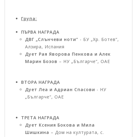
Група:
ПЪРВА НАГРАДА
ДВГ „Слънчеви ноти“
- БУ „Хр. Ботев“,
Алзира, Испания
Дует Рая Яворова Пенкова и Алек
Марин Бозов
– НУ „Българче“, ОАЕ
ВТОРА НАГРАДА
Дует Леа и Адриан Спасови
- НУ
„Българче“, ОАЕ
ТРЕТА НАГРАДА
Дует Ксения Бокова и Мила
Шишкина
– Дом на културата, с.