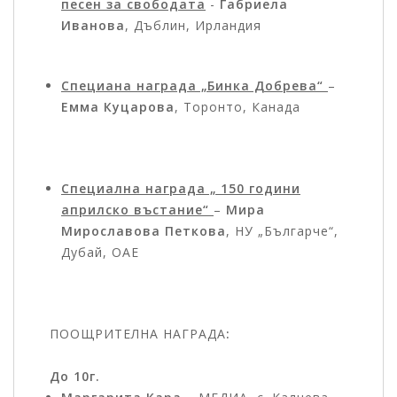
песен за свободата
-
Габриела
Иванова
, Дъблин, Ирландия
Специана награда „Бинка Добрева“
–
Емма Куцарова
, Торонто, Канада
Специална награда „ 150 години
априлско въстание“
–
Мира
Мирославова Петкова
, НУ „Българче“,
Дубай, ОАЕ
ПООЩРИТЕЛНА НАГРАДА
:
До 10г.