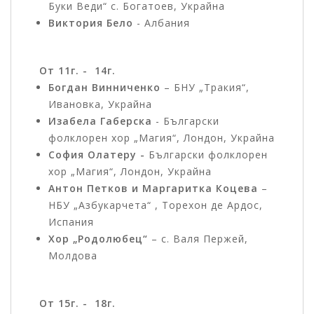
Буки Веди“ с. Богатоев, Украйна
Виктория Бело
- Албания
От 11г. - 14г.
Богдан Винниченко
– БНУ „Тракия“,
Ивановка, Украйна
Изабела Габерска
- Български
фолклорен хор „Магия“, Лондон, Украйна
София Олатеру -
Български фолклорен
хор „Магия“, Лондон, Украйна
Антон Петков и Маргаритка Коцева
–
НБУ „Азбукарчета“ , Торехон де Ардос,
Испания
Хор „Родолюбец“
– с. Валя Пержей,
Молдова
От 15г. - 18г.